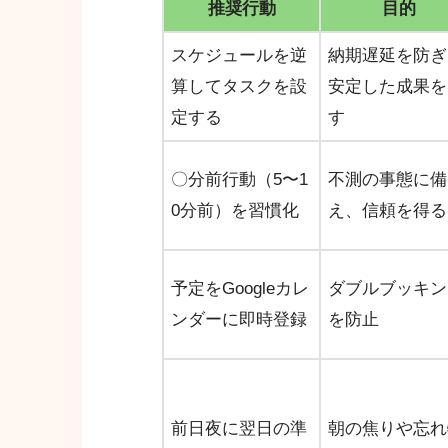
推奨行動
目的
スケジュールを逆
納期遅延を防ぎ
算してタスクを設
安定した成果を
定する
す
〇分前行動（5〜1
不測の事態に備
0分前）を習慣化
え、信頼を得る
予定をGoogleカレ
ダブルブッキン
ンダーに即時登録
を防止
前日夜に翌日の準
朝の焦りや忘れ