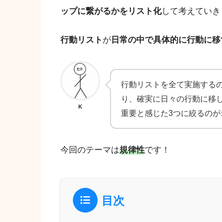
ップに繋がるかをリスト化
して考えていき
行動リスト
が
日常の中で具体的に行動に移
行動リストを全て実施する
り、確実に日々の行動に移
K
重要と感じた3つに絞るのが
今回のテーマは
規律性
です！
目次