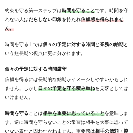
約束を守る第一ステップは
時間を守ること
です。時間を守
れない人は
だらしない印象
を持たれ
信頼感を得られませ
ん。
時間を守る上では
個々の予定に対する時間
と
業務の納期
と
いう短長期の視点に更に分かれます。
個々の予定に対する時間厳守
信頼を得るには長期的な納期がイメージしやすいかもしれ
ません。しかし
日々の予定を守る積み重ね
を見落としては
いけません。
時間を守る
ことは
相手を重要に思っていること
を意味しま
す。逆に時間を守らないことの常習は相手を大事に思って
いない表れと囚われかねません。重要感は
相手の信頼・協