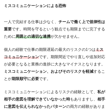
ミスコミュニケーションによる恐怖
一人で完結する仕事は少なく、
チームで働く上で規律性は
重要
です。時間を守るという観点でも期限までに完了する
ために
周囲との適切な連携
が欠かせません。
個人の経験で仕事の期限遅延の最大のリスクの1つは
ミス
コミュニケーション
です。期限間近でやり直しや追加対応
が必要となると業務の進捗に大きなマイナスとなります。
ミスコミュニケーション、およびそのリスクを軽減
するこ
とが
期限順守に必要
です。
ミスコミュニケーションによるリスクの経験として、
私が
相手の意図を理解できていなかった時
もありますし、
相手
に意図を伝えられなかったパターン
の両方の経験がありま