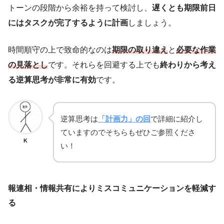
トーンの段階から余裕を持って検討し、
遅くとも期限前日
にはタスクが完了するように計画
しましょう。
時間順守の上で致命的なのは
期限の取り違え
と
必要な作業
の見落とし
です。それらを回避する上でも
終わりから考え
る逆算思考が非常に有効
です。
逆算思考は
「計画力」の回
で詳細に紹介し
ていますのでそちらもぜひご参照くださ
K
い！
報連相・情報共有によりミスコミュニケーションを軽減す
る