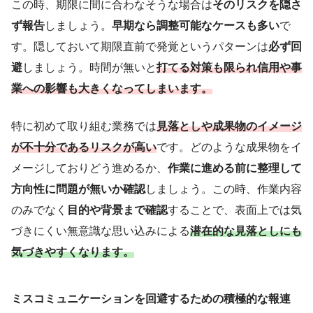
この時、期限に間に合わなそうな場合は
そのリスクを隠さ
ず報告
しましょう。
早期なら調整可能なケースも多い
で
す。隠しておいて期限直前で発覚というパターンは
必ず回
避
しましょう。時間が無いと
打てる対策も限られ信用や事
業への影響も大きくなってしまいます。
特に初めて取り組む業務では
見落としや成果物のイメージ
が不十分であるリスクが高い
です。どのような成果物をイ
メージしておりどう進めるか、
作業に進める前に整理して
方向性に問題が無いか確認
しましょう。この時、作業内容
のみでなく
目的や背景まで確認
することで、表面上では気
づきにくい無意識な思い込みによる
潜在的な見落としにも
気づきやすくなります。
ミスコミュニケーションを回避するための積極的な報連