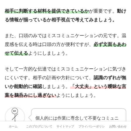
相手に判断する材料を提供できているか
が重要です。
動け
る情報が揃っているか相手視点で考えてみましょう。
また、口頭のみではミスコミュニケーションの元です。温
度感を伝える時は口頭の方が便利ですが、
必ず文面もあわ
せて伝える
ようにしましょう。
そして一方的な伝達ではミスコミュニケーションに気づき
にくいです。相手の計画や方針について、
認識のずれが無
いか能動的に確認
しましょう。
「大丈夫」という曖昧な言
葉を鵜呑みにし過ぎない
ようにしましょう。
個人的には作業に専念して不要なコミュニ
ケーションは回避したいのが本音です。し
ホーム
このブログについて-自分らしさを求めて
サイトマップ
プライバシーポリシー
お問い合わせ
K