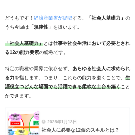
どうもです！
経済産業省が提唱
する、
「社会人基礎力」
の
うち今回は
「規律性」
を扱います。
「社会人基礎力」
とは
仕事や社会生活において必要とされ
る12の能力要素
の総称です。
特定の職種や業界に依存せず、
あらゆる社会人に求められ
る力
を指します。つまり、これらの能力を磨くことで、
生
涯役立つどんな場面でも活躍できる柔軟な土台を築く
こと
ができます。
2025年1月13日
社会人に必要な12個のスキルとは？