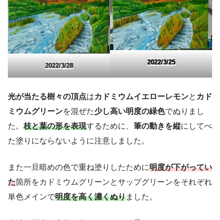
2022/3/25
2022/3/28
光が当たる樹々の頂点
は
カドミウムイエローレモン
と
カド
ミウムグリーン
を混ぜた
少し高い明度の緑色
でぬりまし
た。
枝と葉の形を表現
するために、
筆の動きを縦
にしてべ
た塗りにならないように注意しました。
また一旦暗めの色で重ね塗りしたために
明度が下がってい
た
箇所をカドミウムグリーンとサップグリーンをそれぞれ
単色メインで
明度を高く濃くぬり
ました。