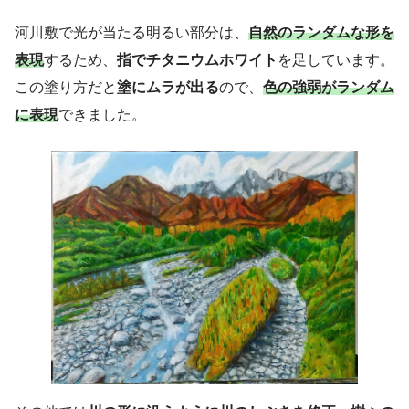
河川敷で光が当たる明るい部分は、
自然のランダムな形を
表現
するため、
指でチタニウムホワイト
を足しています。
この塗り方だと
塗にムラが出る
ので、
色の強弱がランダム
に表現
できました。