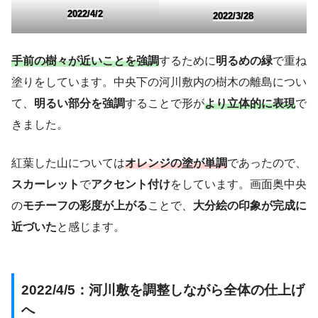
2022/4/2
2022/3/28
手前の樹々が近いことを強調
するために
明るめの緑
で重ね
塗りをしています。中央下の河川敷内の樹木の離島につい
て、
明るい部分を強調
することで形が
より立体的に表現
で
きました。
紅葉した山については
オレンジの塗が単調
であったので、
スカーレット
で
アクセント付け
をしています。画面奥中央
の
モチーフの彩度が上がる
ことで、
大分絵の印象が完成に
近づいた
と感じます。
2022/4/5：河川敷を調整しながら全体の仕上げ
へ