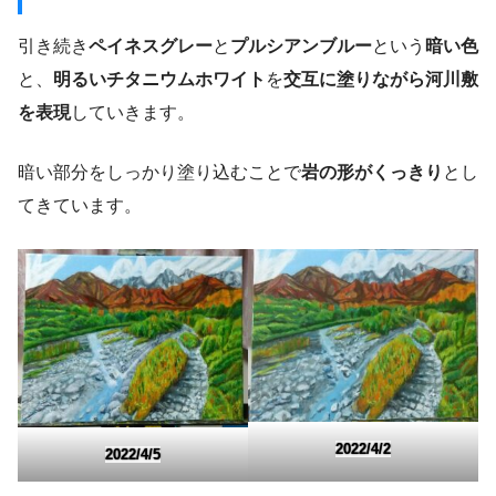
引き続き
ペイネスグレー
と
プルシアンブルー
という
暗い色
と、
明るいチタニウムホワイト
を
交互に塗りながら河川敷
を表現
していきます。
暗い部分をしっかり塗り込むことで
岩の形がくっきり
とし
てきています。
2022/4/2
2022/4/5