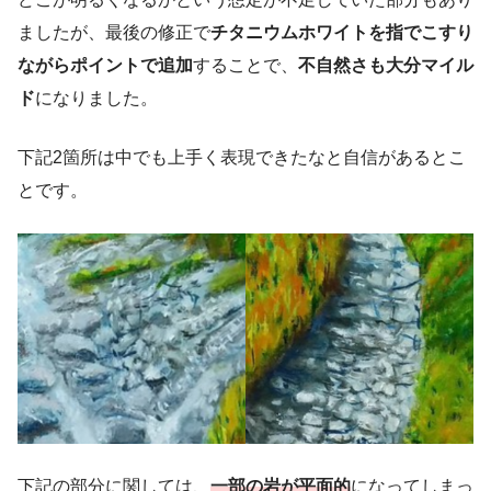
ましたが、最後の修正で
チタニウムホワイトを指でこすり
ながらポイントで追加
することで、
不自然さも大分マイル
ド
になりました。
下記2箇所は中でも上手く表現できたなと自信があるとこ
とです。
下記の部分に関しては、
一部
の
岩が平面的
になってしまっ