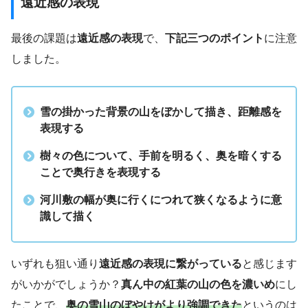
遠近感の表現
最後の課題は
遠近感の表現
で、
下記三つのポイント
に注意
しました。
雪の掛かった背景の山をぼかして描き、距離感を
表現する
樹々の色について、手前を明るく、奥を暗くする
ことで奥行きを表現する
河川敷の幅が奥に行くにつれて狭くなるように意
識して描く
いずれも狙い通り
遠近感の表現に繋がっている
と感じます
がいかがでしょうか？
真ん中の紅葉の山の色を濃いめ
にし
たことで、
奥の雪山のぼやけがより強調できた
というのは