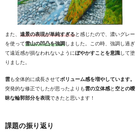
また、
遠景の表現が単純すぎる
と感じたので、濃いグレー
を使って
雪山の凹凸を強調
しました。この時、強調し過ぎ
て遠近感が損なわれないように
ぼやかすことを意識
して塗
りました。
雲
も全体的に成長させて
ボリューム感を増やしています。
突発的な修正でしたが思ったよりも
雲の立体感
と
空との曖
昧な輪郭部分を表現
できたと思います！
課題の振り返り