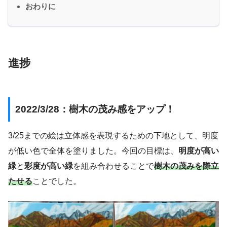
おわりに
進捗
2022/3/28：樹木の茂み感をアップ！
3/25までの絵は立体感を表現するための下地として、明度
が低い色で全体を塗りました。今回の目標は、
明度が高い
緑
と
彩度が高い緑
を組み合わせることで
樹木の茂みを際立
たせる
ことでした。