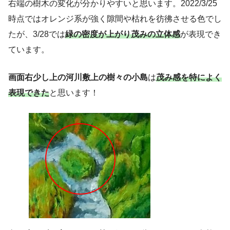
右端の樹木の変化が分かりやすいと思います。2022/3/25
時点ではオレンジ系が強く隙間や枯れを彷彿させる色でし
たが、3/28では
緑の密度が上がり茂みの立体感
が表現でき
ています。
画面右少し上の河川敷上の樹々の小島
は
茂み感を特によく
表現できた
と思います！