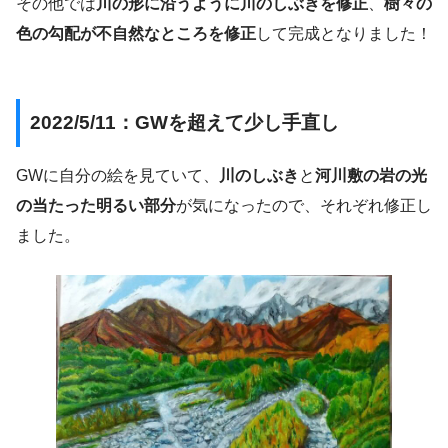
その他では
川の形に沿うように川のしぶきを修正
、
樹々の
色の勾配が不自然なところを修正
して完成となりました！
2022/5/11：GWを超えて少し手直し
GWに自分の絵を見ていて、
川のしぶき
と
河川敷の岩の光
の当たった明るい部分
が気になったので、それぞれ修正し
ました。