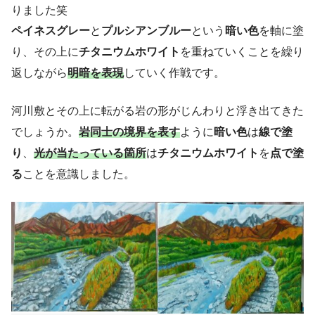
りました笑
ペイネスグレー
と
プルシアンブルー
という
暗い色
を軸に塗
り、その上に
チタニウムホワイト
を重ねていくことを繰り
返しながら
明暗を表現
していく作戦です。
河川敷とその上に転がる岩の形がじんわりと浮き出てきた
でしょうか。
岩同士の境界を表す
ように
暗い色
は
線で塗
り
、
光が当たっている箇所
は
チタニウムホワイト
を
点で塗
る
ことを意識しました。