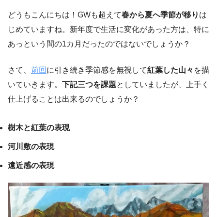
どうもこんにちは！GWも超えて
春から夏へ季節が移り
は
じめていますね。新年度で生活に変化があった方は、特に
あっという間の1カ月だったのではないでしょうか？
さて、
前回
に引き続き季節感を無視して
紅葉した山々
を描
いていきます。
下記三つを課題
としていましたが、上手く
仕上げることは出来るのでしょうか？
樹木と紅葉の表現
河川敷の表現
遠近感の表現