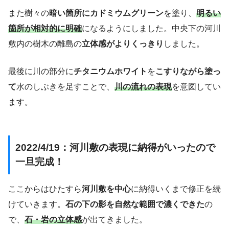
また樹々の
暗い箇所にカドミウムグリーン
を塗り、
明るい
箇所が相対的に明確
になるようにしました。中央下の河川
敷内の樹木の離島の
立体感がよりくっきり
しました。
最後に川の部分に
チタニウムホワイト
を
こすりながら塗っ
て
水のしぶきを足すことで、
川の流れの表現
を意図してい
ます。
2022/4/19：河川敷の表現に納得がいったので
一旦完成！
ここからはひたすら
河川敷を中心
に納得いくまで修正を続
けていきます。
石の下の影を自然な範囲で濃くできた
の
で、
石・岩の立体感
が出てきました。