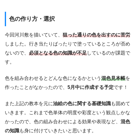
色の作り方・選択
今回河川敷を描いていて、
狙った通りの色を出すのに苦労
しました。行き当たりばったりで塗っているところが否め
ないので、
必須となる色の知識が不足
しているのが課題で
す。
色を組み合わせるとどんな色になるかという
混色見本帳
を
作ったことがなかったので、
5月中に作成する予定
です！
また上記の教本を元に
油絵の色に関する基礎知識
も固めて
いきます。これまで色単体の明度や彩度という観点しかな
かったので、色の組み合わせによる効果や表現など、
混色
の知識
も身に付けていきたいと思います。