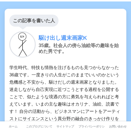
この記事を書いた人
駆け出し週末画家K
35歳。社会人の傍ら油絵等の趣味を始
めた男です。
学生時代、特技も情熱を注げるものも見つからなかった
36歳です。一度きりの人生がこのままでいいのかという
危機感と不安から、駆けだしの週末画家となりました。
迷走しながら自己実現に近づこうとする過程を公開する
ことで、似たような境遇の方に勇気を与えられればと考
えています。いまの主な趣味はオカリナ、油絵、読書で
す！ 自分の活動から、ビジネスマンにアートをアーティ
ストにサイエンスという異分野の融合のきっかけ作りを
目指します！
ホーム
このブログについて-自分らしさを求めて
サイトマップ
プライバシーポリシー
お問い合わせ