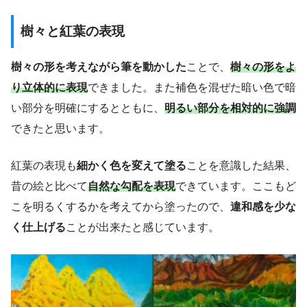
樹々と紅葉の表現
樹々の形を考えながら筆を動かした
ことで、
樹々の形をよ
り立体的に表現
できました。また補色を混ぜた暗い色で暗
い部分を明確にするとともに、
明るい部分を相対的に強調
できたと思います。
紅葉の表現も
細かく色を変えて塗る
ことを意識した結果、
昔の絵と比べて
自然な勾配を表現
できています。ここもど
こを明るくするかを考えてから塗ったので、
違和感を少な
く仕上げる
ことが出来たと感じています。