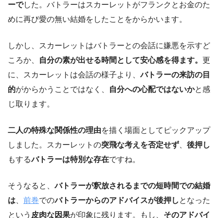
ーで
した。バトラーはスカーレットがフランクとお金のた
めに再び愛の無い結婚をしたことをからかいます。
しかし、スカーレットはバトラーとの会話に嫌悪を示すど
ころか、
自分の素が出せる時間として安心感を得ます。
更
に、スカーレットは会話の様子より、
バトラーの来訪の目
的
がからかうことではなく、
自分への心配ではないか
と感
じ取ります。
二人の特殊な関係性の理由
を描く場面としてピックアップ
しました。スカーレットの
突飛な考えを否定せず
、
後押し
もする
バトラーは特別な存在
ですね。
そうなると、
バトラーが釈放されるまでの短時間での結婚
は
、
前巻
での
バトラーからのアドバイスが後押し
となった
という
皮肉な因果
が印象に残ります。もし、
そのアドバイ