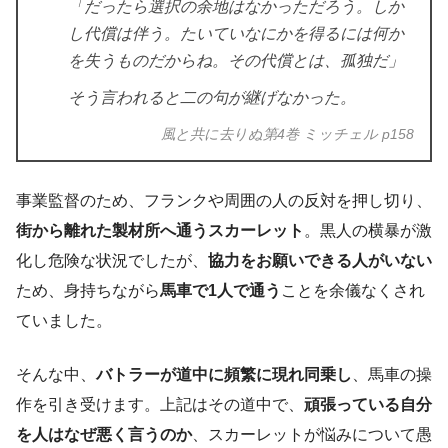
「だったら選択の余地はなかっただろう。しか
し代償は伴う。たいていなにかを得るには何か
を失うものだからね。その代償とは、孤独だ」
そう言われると二の句が継げなかった。
風と共に去りぬ第4巻 ミッチェル p158
事業監督のため、フランクや周囲の人の反対を押し切り、
街から離れた製材所へ通うスカーレット
。黒人の横暴が激
化し危険な状況でしたが、
協力をお願いできる人がいない
ため、身持ちながら
馬車で1人で通う
ことを余儀なくされ
ていました。
そんな中、
バトラーが道中に頻繁に現れ同乗し
、馬車の操
作を引き受けます。上記はその道中で、
頑張っている自分
を人はなぜ悪く言うのか
、スカーレットが悩みについて愚