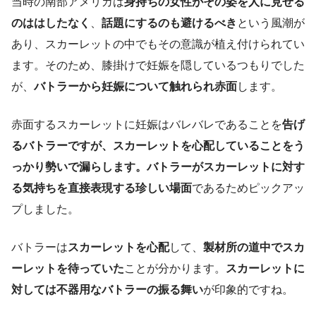
当時の南部アメリカは
身持ちの女性がその姿を人に見せる
のははしたなく
、
話題にするのも避けるべき
という風潮が
あり、スカーレットの中でもその意識が植え付けられてい
ます。そのため、膝掛けで妊娠を隠しているつもりでした
が、
バトラーから妊娠について触れられ赤面
します。
赤面するスカーレットに妊娠はバレバレであることを
告げ
るバトラーですが、スカーレットを心配していることをう
っかり勢いで漏らします。バトラーがスカーレットに対す
る気持ちを直接表現する珍しい場面
であるためピックアッ
プしました。
バトラーは
スカーレットを心配
して、
製材所の道中でスカ
ーレットを待っていた
ことが分かります。
スカーレットに
対しては不器用なバトラーの振る舞い
が印象的ですね。