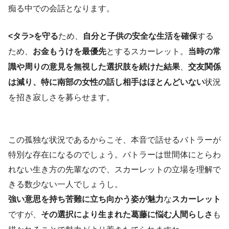
痴る中での会話となります。
<タラ>を守る
ため、
自分と子供の安全な生活を確保
する
ため、
お金もうけを最優先
とするスカーレット。
当時の常
識や周りの意見を無視した選択肢を続けた結果
、
交友関係
は減り、特に南部の女性の話し相手はほとんどいない
状況
を招き寂しさを募らせます。
この孤独な状況であるからこそ、本音で話せるバトラーが
特別な存在になるのでしょう。バトラーは世間体にとらわ
れない生き方の先輩なので、スカーレットの立場を理解で
きる数少ない一人でしょうし。
強い意思を持ち苦難に立ち向かう姿が魅力
な
スカーレット
ですが、
その選択により生まれた葛藤に悩む人間らしさ
も