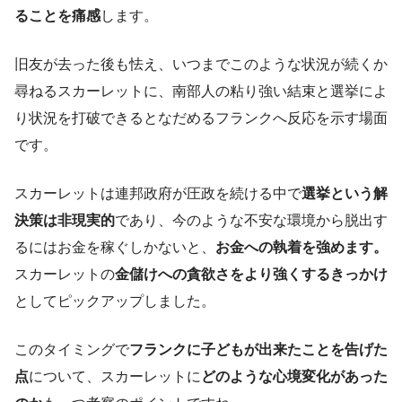
ることを痛感
します。
旧友が去った後も怯え、いつまでこのような状況が続くか
尋ねるスカーレットに、南部人の粘り強い結束と選挙によ
り状況を打破できるとなだめるフランクへ反応を示す場面
です。
スカーレットは連邦政府が圧政を続ける中で
選挙という解
決策は非現実的
であり、今のような不安な環境から脱出す
るにはお金を稼ぐしかないと、
お金への執着を強めます。
スカーレットの
金儲けへの貪欲さをより強くするきっかけ
としてピックアップしました。
このタイミングで
フランクに子どもが出来たことを告げた
点
について、スカーレットに
どのような心境変化があった