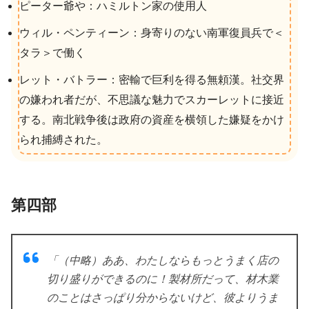
ピーター爺や：ハミルトン家の使用人
ウィル・ペンティーン：身寄りのない南軍復員兵で＜
タラ＞で働く
レット・バトラー：密輸で巨利を得る無頼漢。社交界
の嫌われ者だが、不思議な魅力でスカーレットに接近
する。南北戦争後は政府の資産を横領した嫌疑をかけ
られ捕縛された。
第四部
「（中略）ああ、わたしならもっとうまく店の
切り盛りができるのに！製材所だって、材木業
のことはさっぱり分からないけど、彼よりうま