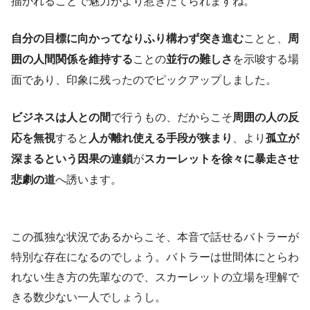
描かれることで魅力がより惹きたてられますね。
自分の目標に向かってなりふり構わず突き進む
ことと、
周
囲の人間関係を維持する
ことの
並行の難しさ
を示唆する場
面であり、印象に残ったのでピックアップしました。
ビジネスは人との間
で行うもの、だからこそ
周囲の人の反
応を無視
すると
人が離れ使える手段が狭まり
、より
孤立が
深まるという因果の連鎖
が
スカーレットを徐々に暴走させ
悲劇の道
へ誘います。
この孤独な状況であるからこそ、本音で話せるバトラーが
特別な存在になるのでしょう。バトラーは世間体にとらわ
れない生き方の先輩なので、スカーレットの立場を理解で
きる数少ない一人でしょうし。