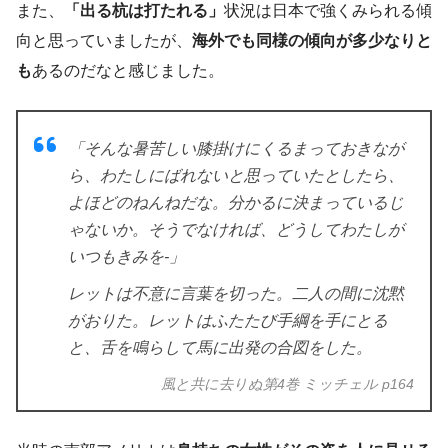
また、
「出る杭は打たれる」
状況は日本で強くみられる傾
向と思っていましたが、
海外でも同様の傾向が
多少なりと
も
あるのだなと感じました。
「そんな暑苦しい膝掛けにくるまっておきなが
ら、わたしにばれないと思っていたとしたら、
よほどのねんねだな。分かるに決まっているじ
ゃないか。そうでなければ、どうしてわたしが
いつもきみを-」
レットは不意に言葉を切った。二人の間に沈黙
がおりた。レットはふたたび手綱を手にとる
と、舌を鳴らして馬に出発の合図をした。
風と共に去りぬ第4巻 ミッチェル p164