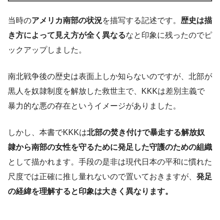
当時の
アメリカ南部の状況
を描写する記述です。
歴史は描
き方によって見え方が全く異なる
なと印象に残ったのでピ
ックアップしました。
南北戦争後の歴史は表面上しか知らないのですが、北部が
黒人を奴隷制度を解放した救世主で、KKKは差別主義で
暴力的な悪の存在というイメージがありました。
しかし、本書でKKKは
北部の焚き付けで暴走する解放奴
隷から南部の女性を守るために発足した守護のための組織
として描かれます。手段の是非は現代日本の平和に慣れた
尺度では正確に推し量れないので置いておきますが、
発足
の経緯を理解すると印象は大きく異なります。