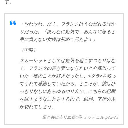
す。
「やれやれ、だ！」フランクはうなだれるばか
りだった。「あんなに短気で、あんなに怒ると
手に負えない女性は初めて見たよ！」
（中略）
スカーレットとしては短気を起こすつもりはな
く、フランクの善き妻になりたいと心底思って
いた。彼のことが好きだったし、<タラ>を救っ
てくれて感謝していたから。ところが、彼はひ
っきりなしにあらゆるやり方で、こちらの忍耐
を試すようなことをするので、結局、辛抱の糸
が切れてしまう。
風と共に去りぬ第4巻 ミッチェル p72-73