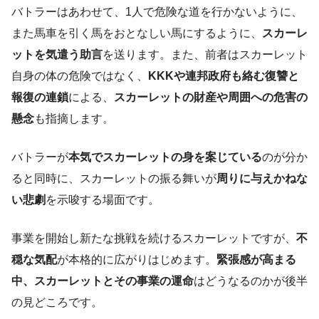
バトラーはあわせて、1人で危険な道を行かないように、
また馬車を引く馬をおとなしい馬にするように、
スカーレ
ットを気遣う助言
を送ります。また、前者はスカーレット
自身の体の危険ではなく、
KKKや連邦政府も絡む復讐と
報復の連鎖
による、
スカーレットの財産や周囲への危害の
懸念
も指摘します。
バトラーが
本気でスカーレットの身を案じている
のが分か
ると同時に、スカーレットの振る舞いが
周りに与えかねな
い悲劇
を示唆する場面です。
事業を開始し新たな挑戦を続けるスカーレットですが、
不
穏な気配
が本格的に広がりはじめます。
緊張感が高まる
中、スカーレットとその事業の運命
はどうなるのかが後半
の見どころです。