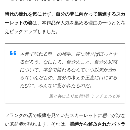
時代の流れを気にせず、自分の夢に向かって邁進するスカ
ーレットの姿
は、本作品が人気を集める理由の一つとと考
えピックアップしました。
本音で語れる唯一の相手。彼に話せばほっとす
るだろう。なにしろ、自分のこと、自分の思惑
について、本音で語れるなんていつ以来か分か
らないんだもの。自分の考えを正直に口にする
たびに、みんなに驚かれたものだ。
風と共に去りぬ第4巻 ミッチェル p39
フランクの店で帳簿を見ていたスカーレットに
思いがけな
い来訪者
が現れます。それは、
捕縛から解放されたバトラ