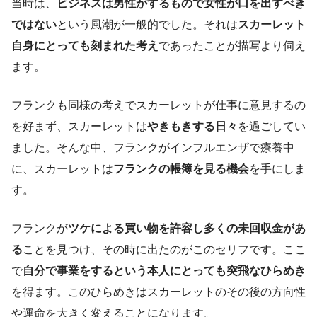
当時は、
ビジネスは男性がするもので女性が口を出すべき
ではない
という風潮が一般的でした。それは
スカーレット
自身にとっても刻まれた考え
であったことが描写より伺え
ます。
フランクも同様の考えでスカーレットが仕事に意見するの
を好まず、スカーレットは
やきもきする日々
を過ごしてい
ました。そんな中、フランクがインフルエンザで療養中
に、スカーレットは
フランクの帳簿を見る機会
を手にしま
す。
フランクが
ツケによる買い物を許容し多くの未回収金があ
る
ことを見つけ、その時に出たのがこのセリフです。ここ
で
自分で事業をするという本人にとっても突飛なひらめき
を得ます。このひらめきはスカーレットのその後の方向性
や運命を大きく変えることになります。