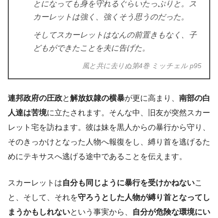
とになっても身を守れるぐらいたっぷりと。ス
カーレットは強く、強くそう思うのだった。
そしてスカーレットはなんの前置きもなく、子
どもができたことを夫に告げた。
風と共に去りぬ第4巻 ミッチェル p95
連邦政府の圧政
と
解放奴隷の横暴
が更に高まり、
南部の白
人達は苦境
に立たされます。そんな中、旧友が突然スカー
レット宅を訪ねます。彼は妹を黒人からの暴行から守り、
そのきっかけとなった人物へ報復をし、縛り首を逃げるた
めにテキサスへ逃げる途中であることを伝えます。
スカーレットは
自分も同じように暴行を受けかねない
こ
と、そして、それを
守ろうとした人物が縛り首となってし
まうかもしれない
という事実から、
自分が危険な環境にい