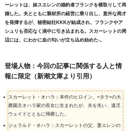
ーレットは、妹スエレンの婚約者フランクを横取りして再
婚した。夫とともに製材所の経営に乗り出し、意外な商才
を発揮するが、秘密結社KKKが結成され、フランクやア
シュリも否応なく渦中に引き込まれる。スカーレットの周
辺には、にわかに血の匂いが立ち込め始めた-。
登場人物：今回の記事に関係する人と情
報に限定（新潮文庫より引用）
スカーレット・オハラ：本作のヒロイン。<タラ>の大
農園主オハラ家の長女に生まれたが、夫を失い、遺児
ウェイドとともに帰郷した。
ジェラルド・オハラ：スカーレットの父。妻エレンの