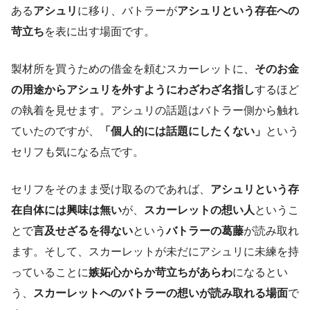
ある
アシュリ
に移り、バトラーが
アシュリという存在への
苛立ち
を表に出す場面です。
製材所を買うための借金を頼むスカーレットに、
そのお金
の用途からアシュリを外すようにわざわざ名指し
するほど
の執着を見せます。アシュリの話題はバトラー側から触れ
ていたのですが、
「個人的には話題にしたくない」
という
セリフも気になる点です。
セリフをそのまま受け取るのであれば、
アシュリという存
在自体には興味は無い
が、
スカーレットの想い人
というこ
とで
言及せざるを得ない
という
バトラーの葛藤
が読み取れ
ます。そして、スカーレットが未だにアシュリに未練を持
っていることに
嫉妬心からか苛立ちがあらわ
になるとい
う、
スカーレットへのバトラーの想いが読み取れる場面
で