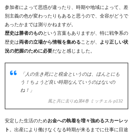
参加者によって思惑が違ったり、時期や地域によって、差
別主義の色が変わったりもあると思うので、全容がどうで
あったかまでは測りかねますが。
歴史は勝者のもの
という言葉もありますが、特に戦争系の
歴史は
両者の立場から情報を集める
ことが、
より正しい状
況の把握のために必要
だなと感じました。
「人の生き死にと税金というのは、ほんとにも
う！ちょうど良い時期なんていうのはないの
ね！」
風と共に去りぬ第4巻 ミッチェル p132
安定した生活のため
お金への執着を増々強めるスカーレッ
ト
。出産により働けなくなる時期が来るまでに仕事に目途