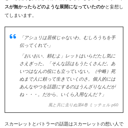
スが無かったらどのような展開になっていたのか
と妄想し
てしまいます。
「アシュリは居候じゃないわ、むしろうちを手
伝ってくれて-」
「おいおい、頼むよ」レットはいらだたし気に
さえぎった。「そんな話はもうたくさんだ。あ
いつはなんの役にも立っていない。（中略）死
ぬまで人に頼って生きていくのさ。個人的には
あんなやつを話題にするのはうんざりなんだが
ね・・・。だから、いくら入用なんだ？」
風と共に去りぬ第4巻 ミッチェル p60
スカーレットとバトラーの話題はスカーレットの想い人で