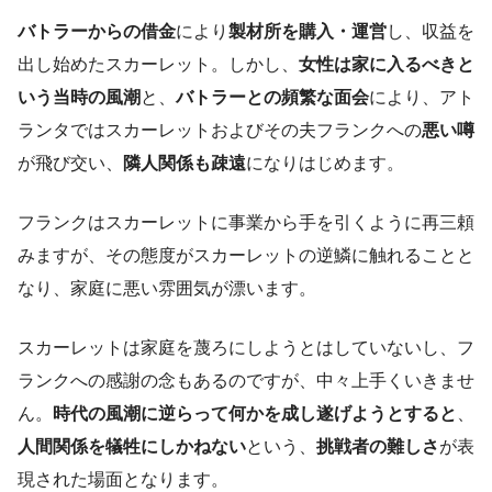
バトラーからの借金
により
製材所を購入・運営
し、収益を
出し始めたスカーレット。しかし、
女性は家に入るべきと
いう当時の風潮
と、
バトラーとの頻繁な面会
により、アト
ランタではスカーレットおよびその夫フランクへの
悪い噂
が飛び交い、
隣人関係も疎遠
になりはじめます。
フランクはスカーレットに事業から手を引くように再三頼
みますが、その態度がスカーレットの逆鱗に触れることと
なり、家庭に悪い雰囲気が漂います。
スカーレットは家庭を蔑ろにしようとはしていないし、フ
ランクへの感謝の念もあるのですが、中々上手くいきませ
ん。
時代の風潮に逆らって何かを成し遂げようとすると
、
人間関係を犠牲にしかねない
という、
挑戦者の難しさ
が表
現された場面となります。