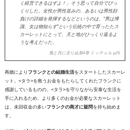
く経営できるはずよ！」そう思って自分でびっ
くりした。女性が男性並みの、あるいは男性顔
負けの詳細を発揮するなどというのは、”男は博
識、女は物知らず”という伝統の中で育ったたス
カーレットにとって、天と地がひっくり返るよ
うな考えだった。
風と共に去りぬ第4巻 ミッチェル p25
再婚により
フランクとの結婚生活
をスタートしたスカーレ
ット。<タラ>を救うお金をもたらしてくれたフランクに
感謝しているものの、<タラ>を守りながら安泰な生活を
手に入れるため、より多くのお金が必要なスカーレット
は、未回収金の多い
フランクの商才に疑問
を持ち始めま
す。