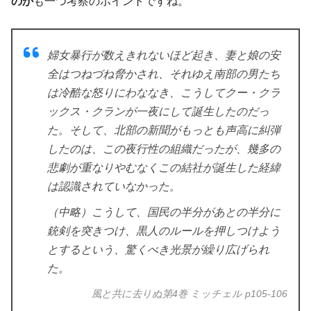
のか
も一つ考察のポイントですね。
婦女暴行が数えきれないほど起き、妻と娘の安
全はつねづね脅かされ、それゆえ南部の男たち
は冷酷な怒りにわななき、こうしてクー・クラ
ックス・クランが一夜にして誕生したのだっ
た。そして、北部の新聞がもっとも声高に糾弾
したのは、この夜行性の組織だったが、幾多の
悲劇が重なりやむなくこの結社が誕生した経緯
は認識されていなかった。
（中略）こうして、国民の半分があとの半分に
銃剣を突きつけ、黒人のルールを押しつけよう
とするという、驚くべき光景が繰り広げられ
た。
風と共に去りぬ第4巻 ミッチェル p105-106