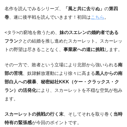
名作を読んでみるシリーズ、
「風と共に去りぬ」
の
第四
巻
、遂に後半戦を読んでいきます！初回は
こちら
。
<タラ>の窮地を救うため、
妹のスエレンの婚約者である
フラン
クとの結婚を推し進めたスカーレット。スカーレッ
トの野望は尽きることなく、
事業家への道に挑戦
します。
その一方で、敗者という立場により北部から強いられる
南
部の苦境
、奴隷解放運動により徐々に高まる
黒人からの南
部白人への横暴
、
秘密結社KKK（ケー・クラックス・ク
ラン）の活発化
により、スカーレットを不穏な空気が包み
ます。
スカーレットの挑戦の行く末
、そしてそれを取り巻く
当時
特有の緊張感
が今回のポイントです。