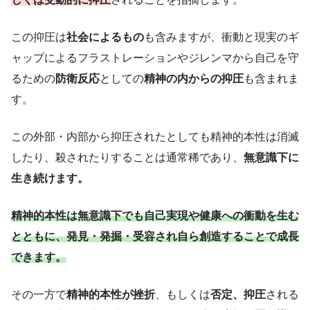
この抑圧は
社会によるもの
も含みますが、衝動と現実のギ
ャップによるフラストレーションやジレンマから自己を守
るための
防衛反応
としての
精神の内からの抑圧
も含まれま
す。
この外部・内部から抑圧されたとしても精神的本性は消滅
したり、殺されたりすることは通常稀であり、
無意識下に
生き続けます。
精神的本性は無意識下でも自己実現や健康への衝動を生む
とともに、発見・発掘・受容され自ら創造することで成長
できます。
その一方で
精神的本性が挫折
、もしくは
否定、抑圧
される