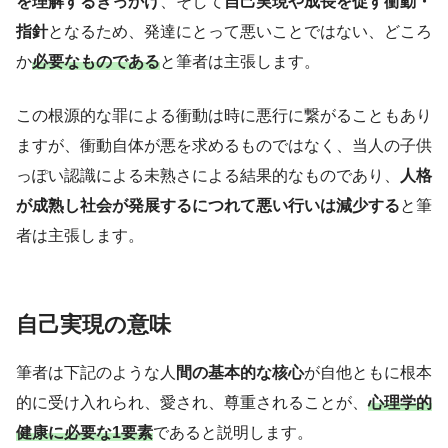
を理解するきっかけ
、そして
自己実現や成長を促す衝動・
指針
となるため、発達にとって悪いことではない、どころ
か
必要なものである
と筆者は主張します。
この根源的な罪による衝動は時に悪行に繋がることもあり
ますが、衝動自体が悪を求めるものではなく、当人の子供
っぽい認識による未熟さによる結果的なものであり、
人格
が成熟し社会が発展するにつれて悪い行いは減少する
と筆
者は主張します。
自己実現の意味
筆者は下記のような人
間の基本的な核心
が自他ともに根本
的に受け入れられ、愛され、尊重されることが、
心理学的
健康に必要な1要素
であると説明します。