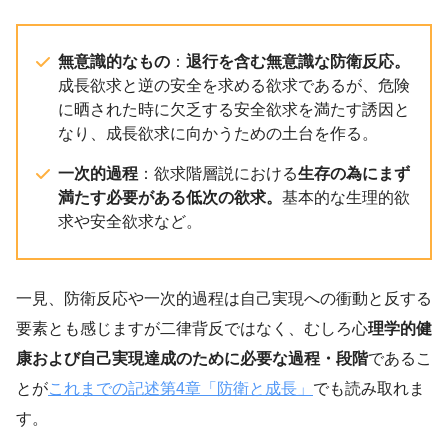
無意識的なもの
：
退行を含む無意識な防衛反応。
成長欲求と逆の安全を求める欲求であるが、危険
に晒された時に欠乏する安全欲求を満たす誘因と
なり、成長欲求に向かうための土台を作る。
一次的過程
：欲求階層説における
生存の為にまず
満たす必要がある低次の欲求。
基本的な生理的欲
求や安全欲求など。
一見、防衛反応や一次的過程は自己実現への衝動と反する
要素とも感じますが二律背反ではなく、むしろ心
理学的健
康および自己実現達成のために必要な過程・段階
であるこ
とが
これまでの記述第4章「防衛と成長」
でも読み取れま
す。