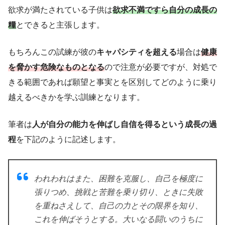
欲求が満たされている子供は
欲求不満
ですら
自分の成長の
糧
とできると主張します。
もちろんこの試練が彼の
キャパシティを超える
場合は
健康
を脅かす危険なものとなる
ので注意が必要ですが、対処で
きる範囲であれば願望と事実とを区別してどのように乗り
越えるべきかを学ぶ訓練となります。
筆者は
人が自分の能力を伸ばし自信を得るという成長の過
程
を下記のように記述します。
われわれはまた、困難を克服し、自己を極度に
張りつめ、挑戦と苦難を乗り切り、ときに失敗
を重ねさえして、自己の力とその限界を知り、
これを伸ばそうとする。大いなる闘いのうちに