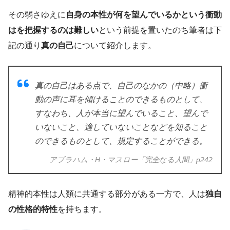
その弱さゆえに
自身の本性が何を望んでいるかという衝動
はを把握するのは難しい
という前提を置いたのち筆者は下
記の通り
真の自己
について紹介します。
真の自己はある点で、自己のなかの（中略）衝
動の声に耳を傾けることのできるものとして、
すなわち、人が本当に望んでいること、望んで
いないこと、適していないことなどを知ること
のできるものとして、規定することができる。
アブラハム・H・マスロー「完全なる人間」p242
精神的本性は人類に共通する部分がある一方で、人は
独自
の性格的特性
を持ちます。