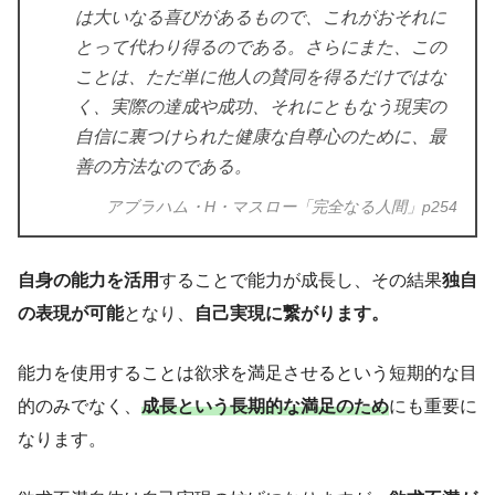
は大いなる喜びがあるもので、これがおそれに
とって代わり得るのである。さらにまた、この
ことは、ただ単に他人の賛同を得るだけではな
く、実際の達成や成功、それにともなう現実の
自信に裏つけられた健康な自尊心のために、最
善の方法なのである。
アブラハム・H・マスロー「完全なる人間」p254
自身の能力を活用
することで能力が成長し、その結果
独自
の表現が可能
となり、
自己実現に繋がります。
能力を使用することは欲求を満足させるという短期的な目
的のみでなく、
成長という長期的な満足のため
にも重要に
なります。