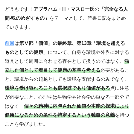
どうもです！
アブラハム・H・マスロー氏
の
「完全なる人
間-魂のめざすもの」
をテーマとして、読書日記をまとめ
ていきます。
前回
は
第Ⅴ部「価値」
の最終章、
第13章「環境を超える
ものとしての健康」
について、自身を環境や外界に対する
道具として周囲に合わせる存在として扱うのではなく、
独
立した個として着目して健康の基準を考える
必要があるこ
と、環境からの超越としても環境を支配するのみでなく、
環境を受け容れることも選択肢であり価値がある
点に注意
が必要なこと、心理学は生物学や社会学の単なる一部分で
はなく、
個々の精神に内包された価値や本能の探求により
健康になるための条件を特定するという独自の意義
を持つ
ことを学びました。