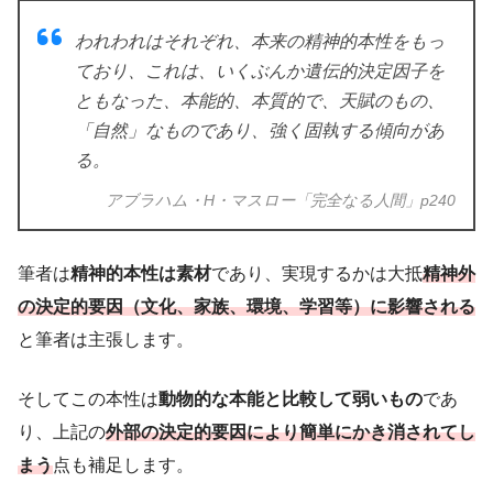
われわれはそれぞれ、本来の精神的本性をもっ
ており、これは、いくぶんか遺伝的決定因子を
ともなった、本能的、本質的で、天賦のもの、
「自然」なものであり、強く固執する傾向があ
る。
アブラハム・H・マスロー「完全なる人間」p240
筆者は
精神的本性は素材
であり、実現するかは大抵
精神外
の決定的要因（文化、家族、環境、学習等）に影響される
と筆者は主張します。
そしてこの本性は
動物的な本能と比較して弱いもの
であ
り、上記の
外部の決定的要因により簡単にかき消されてし
まう
点も補足します。