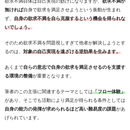
欲求不満自体は自己実現の妨げになりますが、
欲求不満が
無ければ
自身で欲求を満足させようという衝動が生まれ
ず、
自身の欲求不満を自ら克服するという機会を得られ
な
いでしょう
。
そのため欲求不満を問題視しすぎて他者が解決しようとす
るのは、
対象の自己実現を遠ざける逆効果
を生みます
。
あくまで
自らの意志で自身の欲求を満足させるのを支援す
る環境の整備
が重要となります。
筆者のこの主張に関連するテーマとしては
「フロー体験」
があり、そこでも活動により満足が得られる条件としては
自身の能力の発揮が求められるほど高い難易度の課題
があ
げられています。