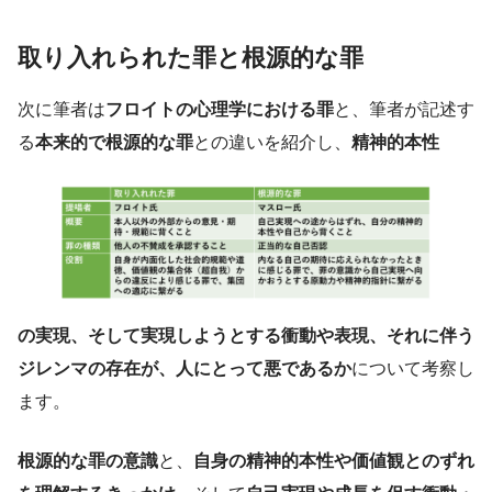
取り入れられた罪と根源的な罪
次に筆者は
フロイトの心理学における罪
と、筆者が記述す
る
本来的で根源的な罪
との違いを紹介し、
精神的本性
の実現、そして実現しようとする衝動や表現、それに伴う
ジレンマの存在が、人にとって悪であるか
について考察し
ます。
根源的な罪の意識
と、
自身の精神的本性や価値観とのずれ