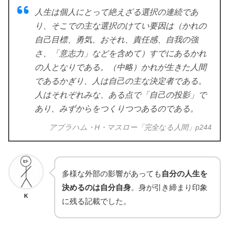
人生は個人にとって絶えざる選択の連続であ
り、そこでの主な選択のけてい要因は（かれの
自己目標、勇気、おそれ、責任感、自我の強
さ、「意志力」などを含めて）すでにあるかれ
の人となりである。（中略）かれが生きた人間
であるかぎり、人は自己の主な決定者である。
人はそれぞれみな、ある点で「自己の投影」で
あり、みずからをつくりつつあるのである。
アブラハム・H・マスロー「完全なる人間」p244
多様な外部の影響があっても
自分の人生を
決めるのは自分自身
。身が引き締まり印象
K
に残る記載でした。