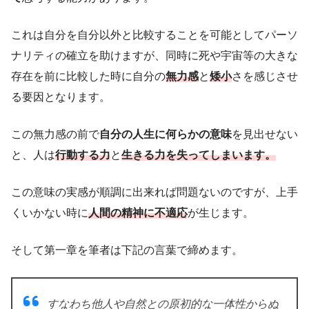
これは自分を自分以外と比較することを可能としてパーソ
ナリティの確立を助けますが、同時に死や宇宙等の大きな
存在を前に比較した時に自分の
無力感
と
矮小
さを感じさせ
る要因となります。
この無力感の前で
自分の人生に何らかの意味
を見出せない
と、人は
行動する力
と
生きる力を失ってしまいます。
この意味の実感が順調に出来れば問題ないのですが、上手
くいかない時に
人間の精神に不適応
が生じます。
そして第一章を筆者は下記の言葉で締めます。
すなわち他人や自然との原初的な一体性からぬ