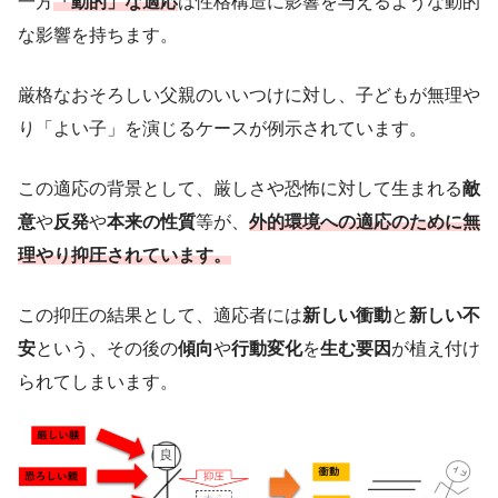
一方
「動的」な適応
は性格構造に影響を与えるような動的
な影響を持ちます。
厳格なおそろしい父親のいいつけに対し、子どもが無理や
り「よい子」を演じるケースが例示されています。
この適応の背景として、厳しさや恐怖に対して生まれる
敵
意
や
反発
や
本来の性質
等が、
外的環境への適応のために無
理やり抑圧されています。
この抑圧の結果として、適応者には
新しい衝動
と
新しい不
安
という、その後の
傾向
や
行動変化
を
生む要因
が植え付け
られてしまいます。