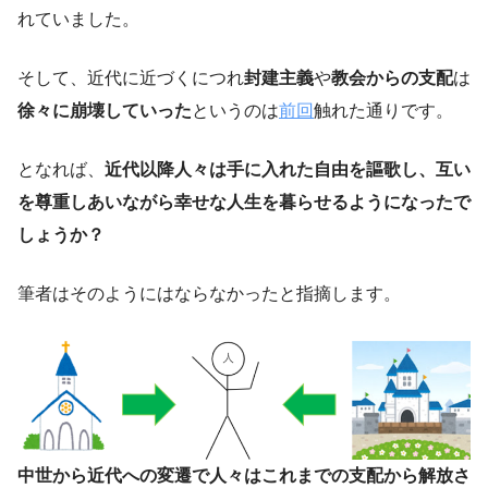
れていました。
そして、近代に近づくにつれ
封建主義
や
教会からの支配
は
徐々に崩壊していった
というのは
前回
触れた通りです。
となれば、
近代以降人々は手に入れた自由を謳歌し、互い
を尊重しあいながら幸せな人生を暮らせるようになったで
しょうか？
筆者はそのようにはならなかったと指摘します。
中世から近代への変遷で人々はこれまでの支配から解放さ