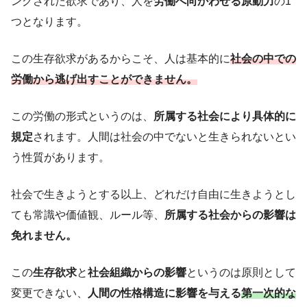
ングされた欲求であり、人を
労働へ向かわせる原動力
の1
つとなります。
この生存欲求があるからこそ、人は基本的に
社会の中での
労働から逃げ出すことができません。
この労働の形式というのは、
所属する社会により具体的に
規定
されます。人間は社会の中でないと生きられないとい
う性質があります。
社会で生きようとする以上、どれだけ自由に生きようとし
ても常識や価値観、ルール等、
所属する社会からの影響は
免れません。
この
生存欲求
と
社会組織からの影響
というのは原則として
変更できない、
人間の性格構造に影響を与える
第一次的な