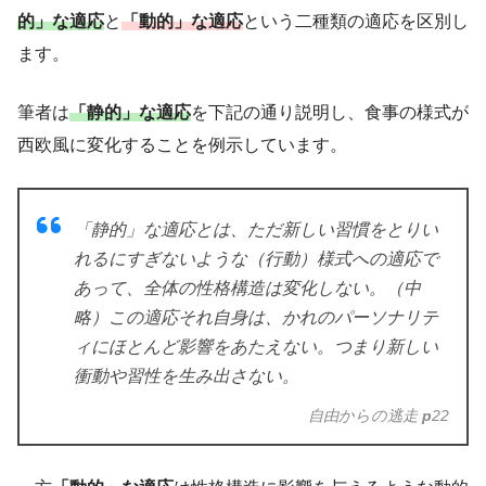
的」な適応
と
「動的」な適応
という二種類の適応を区別し
ます。
筆者は
「静的」な適応
を下記の通り説明し、食事の様式が
西欧風に変化することを例示しています。
「静的」な適応とは、ただ新しい習慣をとりい
れるにすぎないような（行動）様式への適応で
あって、全体の性格構造は変化しない。（中
略）この適応それ自身は、かれのパーソナリテ
ィにほとんど影響をあたえない。つまり新しい
衝動や習性を生み出さない。
自由からの逃走
p
22