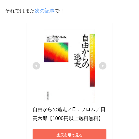
それではまた
次の記事
で！
自由からの逃走／E．フロム／日
高六郎【1000円以上送料無料】
楽天市場で見る