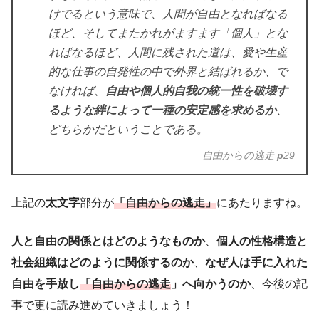
けでるという意味で、人間が自由となればなる
ほど、そしてまたかれがますます「個人」とな
ればなるほど、人間に残された道は、愛や生産
的な仕事の自発性の中で外界と結ばれるか、で
なければ、
自由や個人的自我の統一性を破壊す
るような絆によって一種の安定感を求めるか
、
どちらかだということである。
自由からの逃走
p
29
上記の
太文字
部分が
「自由からの逃走」
にあたりますね。
人と自由の関係とはどのようなものか
、
個人の性格構造と
社会組織はどのように関係するのか
、
なぜ人は手に入れた
自由を手放し
「自由からの逃走
」へ向かうのか
、今後の記
事で更に読み進めていきましょう！