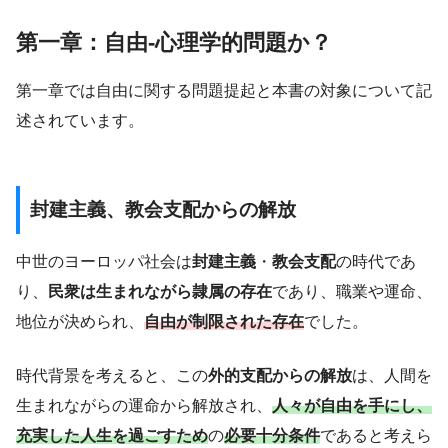
第一章：自由-心理学的問題か？
第一章では自由に関する問題提起と本書の対象について記
述されています。
封建主義、教会支配からの解放
中世のヨーロッパ社会は
封建主義
・
教会支配
の時代であ
り、
民衆は生まれながら隷属の存在
であり、職業や運命、
地位が決められ、
自由が制限された存在
でした。
時代背景を考えると、この
外的支配からの解放
は、人間を
生まれながらの運命から解放され、
人々が自由を手にし、
充実した人生を過ごすため
の
必要十分条件
であると考えら