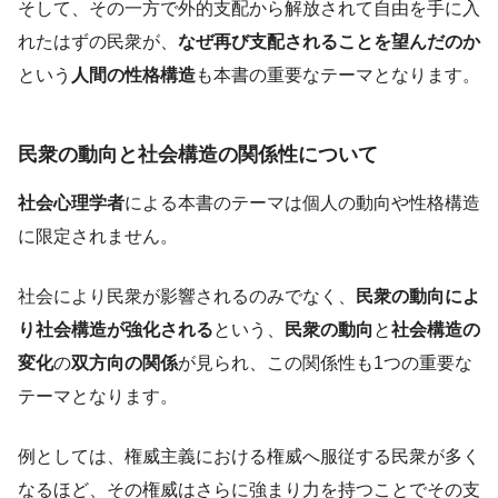
そして、その一方で外的支配から解放されて自由を手に入
れたはずの民衆が、
なぜ再び支配されることを望んだのか
という
人間の性格構造
も本書の重要なテーマとなります。
民衆の動向と社会構造の関係性について
社会心理学者
による本書のテーマは個人の動向や性格構造
に限定されません。
社会により民衆が影響されるのみでなく、
民衆の動向によ
り社会構造が強化される
という、
民衆の動向
と
社会構造の
変化
の
双方向の関係
が見られ、この関係性も1つの重要な
テーマとなります。
例としては、権威主義における権威へ服従する民衆が多く
なるほど、その権威はさらに強まり力を持つことでその支