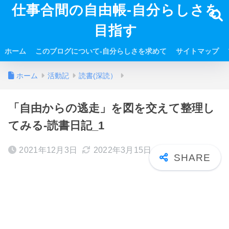
仕事合間の自由帳-自分らしさを
目指す
ホーム
このブログについて-自分らしさを求めて
サイトマップ
ホーム
活動記
読書(深読）
「自由からの逃走」を図を交えて整理し
てみる-読書日記_1
2021年12月3日
2022年3月15日