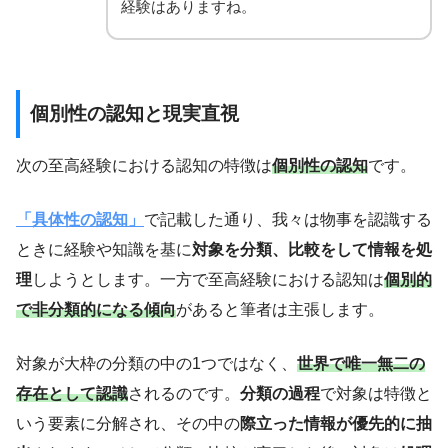
経験はありますね。
個別性の認知と現実直視
次の至高経験における認知の特徴は
個別性の認知
です。
「具体性の認知」
で記載した通り、我々は物事を認識する
ときに経験や知識を基に
対象を分類、比較をして情報を処
理
しようとします。一方で至高経験における認知は
個別的
で非分類的になる傾向
があると筆者は主張します。
対象が大枠の分類の中の1つではなく、
世界で唯一無二の
存在として認識
されるのです。
分類の過程
で対象は特徴と
いう要素に分解され、その中の
際立った情報が優先的に抽