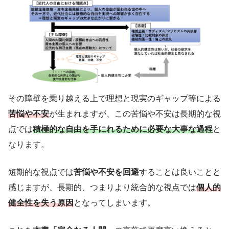
その障壁を乗り越える上で理想と現実のギャップ等による
苦悩や不安
が生まれますが、この苦悩や不安は長期的な視
点では
積極的な自由を手にれるために必要な大事な過程
と
なります。
短期的な視点では
苦悩や不安を回避
することは良いことと
感じますが、長期的、つまりより統合的な視点では
個人的
健全性を失う原因
となってしまいます。