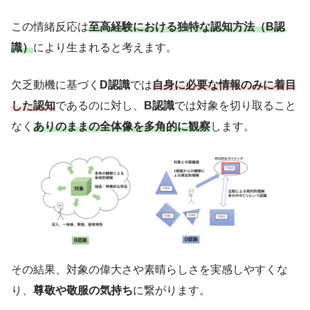
この情緒反応は
至高経験における
独特な
認知方法（B認
識）
により生まれると考えます。
欠乏動機に基づく
D認識
では
自身に必要な情報のみに着目
した認知
であるのに対し、
B認識
では対象を切り取ること
なく
ありのままの全体像を多角的に観察
します。
その結果、対象の偉大さや素晴らしさを実感しやすくな
り、
尊敬や敬服の気持ち
に繋がります。