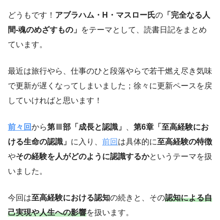
どうもです！
アブラハム・H・マスロー氏
の
「完全なる人
間-魂のめざすもの」
をテーマとして、読書日記をまとめ
ています。
最近は旅行やら、仕事のひと段落やらで若干燃え尽き気味
で更新が遅くなってしまいました；徐々に更新ペースを戻
していければと思います！
前々回
から
第Ⅲ部「成長と認識」
、
第6章「至高経験にお
ける生命の認識」
に入り、
前回
は具体的に
至高経験の特徴
や
その経験を人がどのように認識するか
というテーマを扱
いました。
今回は
至高経験における認知
の続きと、その
認知による自
己実現や人生への影響
を扱います。