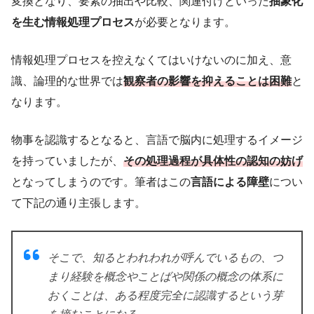
変換となり、要素の抽出や比較、関連付けといった
抽象化
を生む情報処理プロセス
が必要となります。
情報処理プロセスを控えなくてはいけないのに加え、意
識、論理的な世界では
観察者の影響を抑えることは困難
と
なります。
物事を認識するとなると、言語で脳内に処理するイメージ
を持っていましたが、
その処理過程が具体性の認知の妨げ
となってしまうのです。筆者はこの
言語による障壁
につい
て下記の通り主張します。
そこで、知るとわれわれが呼んでいるもの、つ
まり経験を概念やことばや関係の概念の体系に
おくことは、ある程度完全に認識するという芽