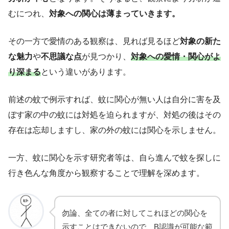
むにつれ、
対象への関心は薄まっていきます。
その一方で愛情のある観察は、見れば見るほど
対象の新た
な魅力
や
不思議な点
が見つかり、
対象への愛情・関心がよ
り深まる
という違いがあります。
前述の蚊で例示すれば、蚊に関心が無い人は自分に害を及
ぼす家の中の蚊には対処を迫られますが、対処の後はその
存在は忘却しますし、家の外の蚊には関心を示しません。
一方、蚊に関心を示す研究者等は、自ら進んで蚊を探しに
行き色んな角度から観察することで理解を深めます。
勿論、全ての者に対してこれほどの関心を
示すことはできないので、B認識が可能な範