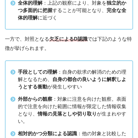
全体的理解
：上記の観察により、対象を
独立的か
つ多面的に把握
することが可能となり、
完全な全
体的理解
に近づく
一方で、対照となる
欠乏によるD認識
では下記のような特
徴が挙げられます。
手段としての理解
：自身の欲求の解消のための理
解となるため、
自身の都合の良いように解釈しよ
うとする衝動
が発生しやすい
外部からの観察
：対象に注意を向けた観察。表面
的で注意を向けた範囲に情報が限定した情報収集
となり、
情報の見落としや切り取り
が生まれやす
い。
相対的かつ分類による認識
：他の対象と比較した