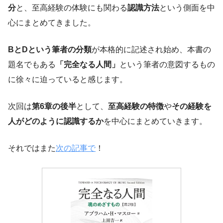
分
と、至高経験の体験にも関わる
認識方法
という側面を中
心にまとめてきました。
BとDという筆者の分類
が本格的に記述され始め、本書の
題名でもある
「完全なる人間」
という筆者の意図するもの
に徐々に迫っていると感じます。
次回は
第6章の後半
として、
至高経験の特徴
や
その経験を
人がどのように認識するか
を中心にまとめていきます。
それではまた
次の記事で
！