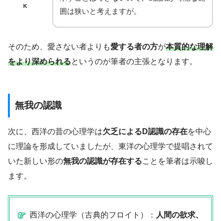
K
囲は狭いと考えますが。
そのため、愛さない者よりも
愛する者の方
が
本質的な理解
をより深められる
というのが筆者の主張となります。
無我の認識
次に、西洋の昔の心理学は
欠乏によるD認識の存在
を中心
に理論を形成していましたが、東洋の心理学で提唱されて
いた新しい形の
無我の認識が存在する
ことを筆者は示唆し
ます。
西洋の心理学（古典的フロイト）：
人間の欲求、