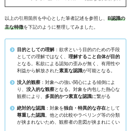
以上の引用箇所を中心とした筆者記述を参照し、
B認識の
主な特徴
を下記のように整理してみました。
目的としての理解
：欲求という目的のための手段
としての理解ではなく、
理解すること自体が目的
となる。私欲による認知の歪みが無く、有用性や
利益から解放された
素直な認識
が可能となる。
没入的観察
：対象への強い関心による傾倒によ
り、
没入的な観察
となる。対象を内包した熱心な
観察により、
多面的かつ素直な認識
に繋がる
絶対的な認識
：対象を
独自・特異的な存在
として
尊重した認識
。他との比較やラベリング等の分類
が挟まれないため、観察者の意図が挟まれにくい