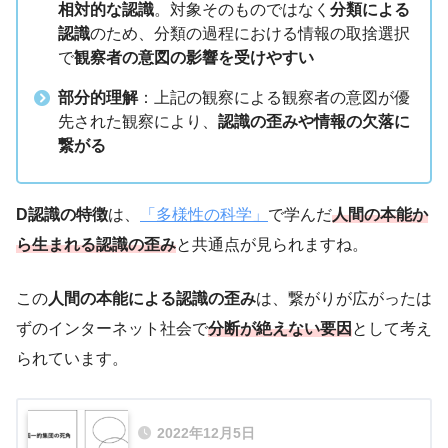
相対的な認識
。対象そのものではなく
分類による
認識
のため、分類の過程における情報の取捨選択
で
観察者の意図の影響を受けやすい
部分的理解
：上記の観察による観察者の意図が優
先された観察により、
認識の歪みや情報の欠落に
繋がる
D認識の特徴
は、
「多様性の科学」
で学んだ
人間の本能か
ら生まれる認識の歪み
と共通点が見られますね。
この
人間の本能による認識の歪み
は、繋がりが広がったは
ずのインターネット社会で
分断が絶えない要因
として考え
られています。
2022年12月5日