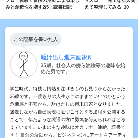
フロー体験で普段の活動による楽し
マスロー「完全なる人間
みと創造性を増す2/5：読書日記
えて整理してみる_10
この記事を書いた人
駆け出し週末画家K
35歳。社会人の傍ら油絵等の趣味を始
めた男です。
学生時代、特技も情熱を注げるものも見つからなかった
36歳です。一度きりの人生がこのままでいいのかという
危機感と不安から、駆けだしの週末画家となりました。
迷走しながら自己実現に近づこうとする過程を公開する
ことで、似たような境遇の方に勇気を与えられればと考
えています。いまの主な趣味はオカリナ、油絵、読書で
す！ 自分の活動から、ビジネスマンにアートをアーティ