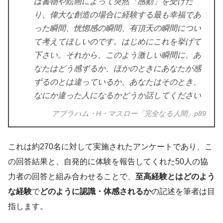
は書物や絵画によって突然「感動」を受けた
り、偉大な創造の場合に経験する最も幸福であ
った瞬間、恍惚感の瞬間、有頂天の瞬間につい
て考えてほしいのです。はじめにこれを挙げて
下さい。それから、このよう激しい瞬間に、あ
なたはどう感ずるか、ほかのときにあなたが感
ずるのとは違っているか、あなたはそのとき、
なにか違った人になるかどうか話してください
アブラハム・H・マスロー「完全なる人間」p89
これは約270名に対して実施されたアンケートであり、こ
の回答結果と、自発的に体験を報告してくれた50人の協
力者の回答と組み合わせることで、
至高経験とはどのよう
な経験
で
どのように認識・体感されるか
の記述を筆者は目
指します。