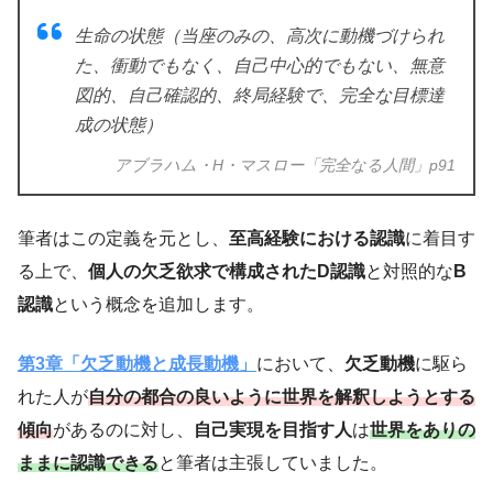
生命の状態（当座のみの、高次に動機づけられ
た、衝動でもなく、自己中心的でもない、無意
図的、自己確認的、終局経験で、完全な目標達
成の状態）
アブラハム・H・マスロー「完全なる人間」p91
筆者はこの定義を元とし、
至高経験における認識
に着目す
る上で、
個人の欠乏欲求で構成されたD認識
と対照的な
B
認識
という概念を追加します。
第3章「欠乏動機と成長動機」
において、
欠乏動機
に駆ら
れた人が
自分の都合の良いように世界を解釈しようとする
傾向
があるのに対し、
自己実現を目指す人
は
世界をありの
ままに認識できる
と筆者は主張していました。