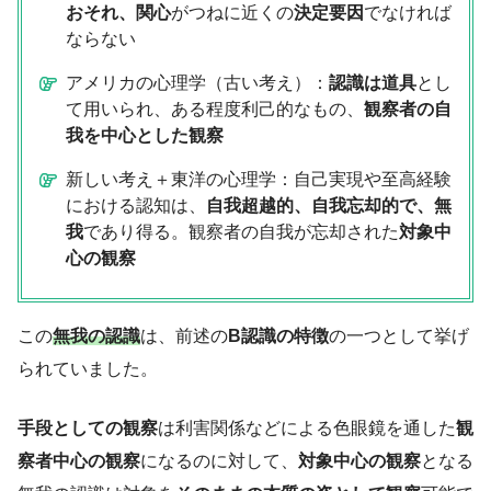
おそれ、関心
がつねに近くの
決定要因
でなければ
ならない
アメリカの心理学（古い考え）：
認識は道具
とし
て用いられ、ある程度利己的なもの、
観察者の自
我を中心とした観察
新しい考え＋東洋の心理学：自己実現や至高経験
における認知は、
自我超越的、自我忘却的で、無
我
であり得る。観察者の自我が忘却された
対象中
心の観察
この
無我の認識
は、前述の
B認識の特徴
の一つとして挙げ
られていました。
手段としての観察
は利害関係などによる色眼鏡を通した
観
察者中心の観察
になるのに対して、
対象中心の観察
となる