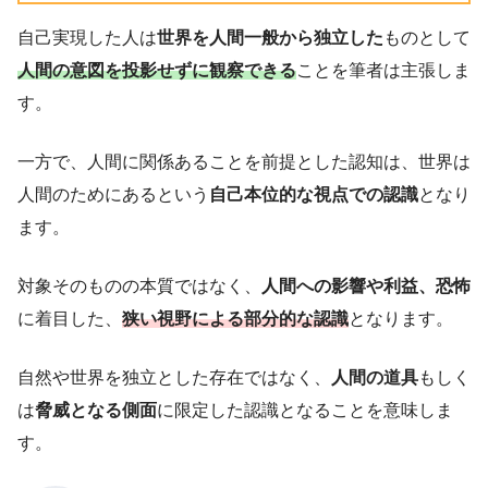
自己実現した人は
世界を人間一般から独立した
ものとして
人間の意図を投影せずに観察できる
ことを筆者は主張しま
す。
一方で、人間に関係あることを前提とした認知は、世界は
人間のためにあるという
自己本位的な視点での認識
となり
ます。
対象そのものの本質ではなく、
人間への影響や利益、恐怖
に着目した、
狭い視野による部分的な認識
となります。
自然や世界を独立とした存在ではなく、
人間の道具
もしく
は
脅威となる側面
に限定した認識となることを意味しま
す。