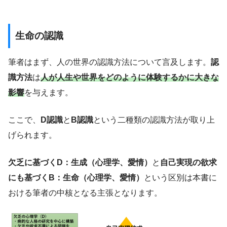
生命の認識
筆者はまず、人の世界の認識方法について言及します。
認
識方法
は
人が人生や世界をどのように体験するかに大きな
影響
を与えます。
ここで、
D認識
と
B認識
という二種類の認識方法が取り上
げられます。
欠乏に基づくD：生成（心理学、愛情）
と
自己実現の欲求
にも基づくB：生命（心理学、愛情）
という区別は本書に
おける筆者の中核となる主張となります。