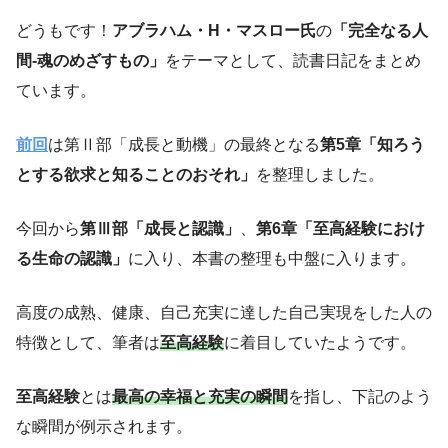
どうもです！
アブラハム・H・マスロー氏
の
「完全なる人
間-魂のめざすもの」
をテーマとして、読書日記をまとめ
ています。
前回
は第Ⅱ部「成長と動機」の最終となる
第5章「知ろう
とする欲求と知ることのおそれ」
を整理しました。
今回から
第Ⅲ部「成長と認識」
、
第6章「至高経験におけ
る生命の認識」
に入り、本書の整理も中盤に入ります。
高度の成熟、健康、自己充実に達した自己実現をした人の
特徴として、筆者は
至高
経験
に着目していたようです。
至高経験
とは
最高の幸福と充実の瞬間
を指し、下記のよう
な瞬間が例示されます。