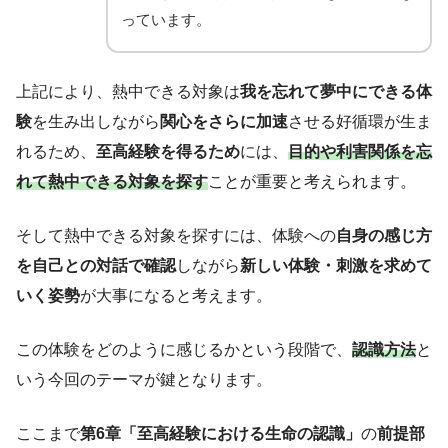
っています。
上記により、熱中できる対象は
我を忘れて夢中にできる体
験
を生み出しながら
関心をさらに加速
させる好循環が生ま
れるため、
至高経験を得るため
には、
目的や利害関係を忘
れて熱中できる対象を探す
ことが重要と考えられます。
そして熱中できる対象を探すには、体験への
自身の感じ方
を自己との対話で確認
しながら
新しい体験・刺激を求めて
いく姿勢
が大事になると考えます。
この体験をどのように感じるかという段階で、
認識方法
と
いう今回のテーマが鍵となります。
ここまで
第6章「至高経験における生命の認識」
の
前提部