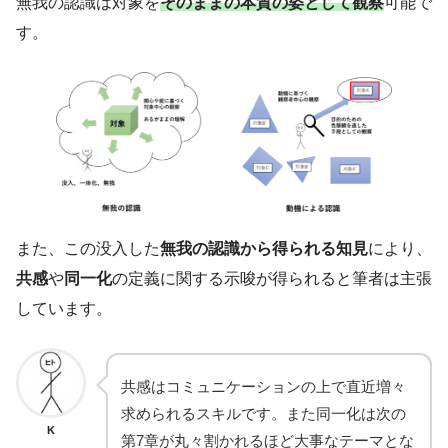
無我の認識は対象を
そのままの本質の姿として観察
可能で
す。
また、この没入した
無我の認識から得られる知見
により、
共感
や
同一化
の定義に関する示唆が得られると筆者は主張
しています。
共感はコミュニケーションの上で直近増々
求められるスキルです。また同一化は次の
K
第7章が丸々割かれるほど大事なテーマとな