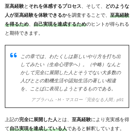
至高経験
と
それを体感するプロセス
、そして、
どのような
人が至高経験を体験できるか
を調査することで、
至高経験
を得るため
、
自己実現を達成するため
のヒントが得られる
と期待できます。
この章では、わたくしは新しいやり方を打ち出
してみたい（生命心理学へ）。（中略）なんと
かして完全に展開した人とそうでない大多数の
人びととの動機生活や認知生活の著しい相違
を、ことばに表現しようとするものである。
アブラハム・H・マスロー「完全なる人間」p91
上記の
完全に展開した人
とは、
至高経験
により充実感を得
て
自己実現を達成している人
であると解釈しています。