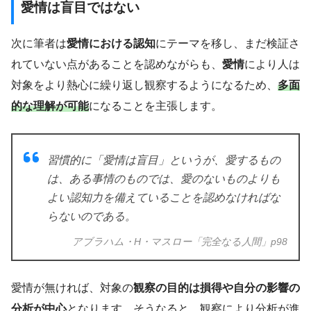
愛情は盲目ではない
次に筆者は
愛情における認知
にテーマを移し、まだ検証さ
れていない点があることを認めながらも、
愛情
により人は
対象をより熱心に繰り返し観察するようになるため、
多面
的な理解が可能
になることを主張します。
習慣的に「愛情は盲目」というが、愛するもの
は、ある事情のものでは、愛のないものよりも
よい認知力を備えていることを認めなければな
らないのである。
アブラハム・H・マスロー「完全なる人間」p98
愛情が無ければ、対象の
観察の目的は損得や自分の影響の
分析が中心
となります。そうなると、観察により分析が進