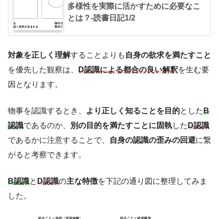
多様性を実際に活かすために必要なこ
とは？-読書日記1/2
対象を正しく理解
することよりも
自身の欲求を満たすこと
を優先した観察は、
D認識による都合の良い解釈
を生む要
因となります。
物事を認識するとき、
より正しく知ることを目的
とした
B
認識
であるのか、
別の目的を満たすことに固執
した
D認識
であるかに注意することで、
自身の認識の歪みの回避
に繋
がると考察できます。
B認識
と
D認識
の
主な特徴
を下記の通り図に整理してみま
した。