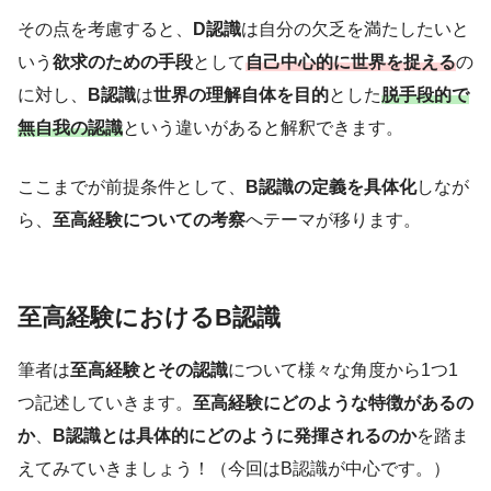
その点を考慮すると、
D認識
は自分の欠乏を満たしたいと
いう
欲求のための手段
として
自己中心的に世界を捉える
の
に対し、
B認識
は
世界の理解自体を目的
とした
脱手段的で
無自我の認識
という違いがあると解釈できます。
ここまでが前提条件として、
B認識の定義を具体化
しなが
ら、
至高経験についての考察
へテーマが移ります。
至高経験におけるB認識
筆者は
至高経験とその認識
について様々な角度から1つ1
つ記述していきます。
至高経験にどのような特徴があるの
か
、
B認識とは具体的にどのように発揮されるのか
を踏ま
えてみていきましょう！（今回はB認識が中心です。）