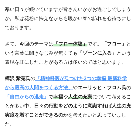
寒い日々が続いていますが皆さんいかがお過ごしでしょう
か。私は花粉に怯えながらも暖かい春の訪れを心待ちにし
ております。
さて、今回のテーマは
「フロー体験」
です。
「フロー」
と
いう言葉に聞きなじみが無くても
「ゾーンに入る」
という
表現を耳にしたことがある方は多いのではと思います。
樺沢 紫苑氏
の
「精神科医が見つけた3つの幸福-最新科学
から最高の人間をつくる方法」
や
エーリッヒ・フロム氏
の
「自由からの逃走」
で
幸福
や
人生の充実
について考えるこ
とが多い中、
日々の行動をどのように意識すれば人生の充
実度を増すことができるのか
を考えたいと思っていまし
た。