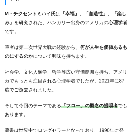
M・チクセントミハイ氏
は
「幸福」
、
「創造性」
、
「楽し
み」
を研究された、ハンガリー出身のアメリカの
心理学者
です。
筆者は第二次世界大戦の経験から、
何が人生を価値あるも
のにするのか
について興味を持ちます。
社会学、文化人類学、哲学等広い守備範囲を持ち、アメリ
カでもっとも注目される心理学者でしたが、2021年に87
歳でご逝去されました。
そして今回のテーマである
「フロー」の概念の提唱者
でも
あります。
著書は世界中でロングセラーとなっており、1990年に発