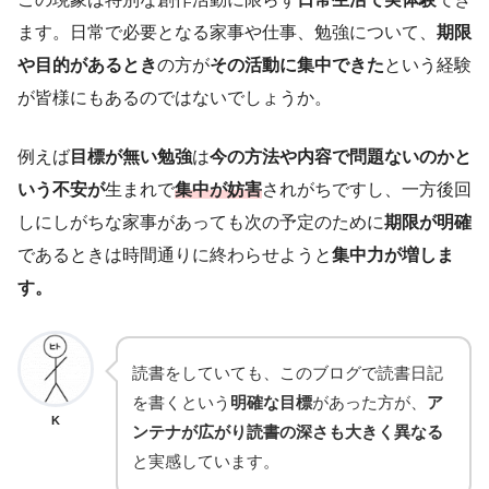
ます。日常で必要となる家事や仕事、勉強について、
期限
や目的があるとき
の方が
その活動に集中できた
という経験
が皆様にもあるのではないでしょうか。
例えば
目標が無い勉強
は
今の方法や内容で問題ないのかと
いう不安が
生まれで
集中が妨害
されがちですし、一方後回
しにしがちな家事があっても次の予定のために
期限が明確
であるときは時間通りに終わらせようと
集中力が増しま
す。
読書をしていても、このブログで読書日記
を書くという
明確な目標
があった方が、
ア
K
ンテナが広がり読書の深さも大きく異なる
と実感しています。