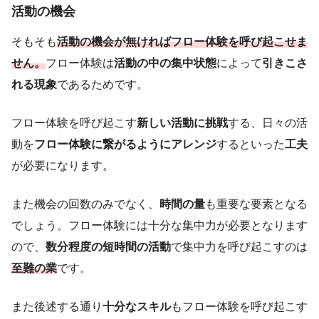
活動の機会
そもそも
活動の機会が無ければ
フロー体験を呼び起こせま
せん。
フロー体験は
活動の中の集中状態
によって
引きこさ
れる現象
であるためです。
フロー体験を呼び起こす
新しい活動に挑戦
する、日々の活
動を
フロー体験に繋がるようにアレンジ
するといった
工夫
が必要になります。
また機会の回数のみでなく、
時間の量
も重要な要素となる
でしょう。フロー体験には十分な集中力が必要となります
ので、
数分程度の短時間の活動
で集中力を呼び起こすのは
至難の業
です。
また後述する通り
十分なスキル
もフロー体験を呼び起こす