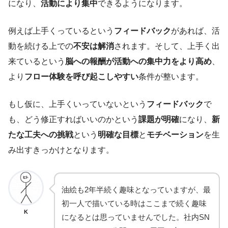
になり、
活動により集中
できるようになります。
例えば上手くっているという
フィードバック
があれば、活
動を続ける上での
不安は解消
されます。そして、上手く出
来ているという
脳への報酬が活動への集中力をより高め
、
より
フロー体験を呼び起こしやすい
条件が整います。
もし仮に、上手くいっていないという
フィードバック
で
も、どう修正すればいいのかという
課題が明確
になり、
新
たな工夫への挑戦
という
明確な目標
と
モチベーション
を生
み出すきっかけとなります。
油絵も2年半続く趣味となっていますが、最
初一人で描いている時はここまで続く趣味
K
になるとは思っていませんでした。社内SN