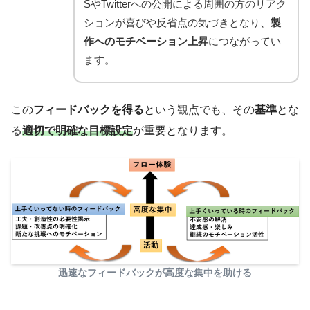
SやTwitterへの公開による周囲の方のリアク
ションが喜びや反省点の気づきとなり、
製
作へのモチベーション上昇
につながってい
ます。
この
フィードバックを得る
という観点でも、その
基準
とな
る
適切で明確な目標設定
が重要となります。
迅速なフィードバックが高度な集中を助ける