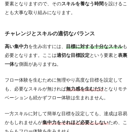
要素となりますので、その
スキルを養なう時間
を設けるこ
とも大事な取り組みになります。
チャレンジとスキルの適切なバランス
高い集中力
を生み出すには、
目標に対する十分なスキル
も
必要となります。ここは
適切な目標設定
という要素と
表裏
一体
な側面がありますね。
フロー体験を生むために無理やり高度な目標を設定して
も、必要なスキルが無ければ
無力感を生む
だけ
となりモチ
ベーションも続かずフロー体験は生まれません。
一方スキルに対して簡単な目標を設定しても、達成は容易
かもしれませんが
集中力をそれほど必要としない
ため、こ
ちらもフロー体験を生みません。