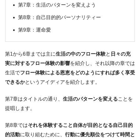
第7章：生活のパターンを変えよう
第8章：自己目的的パーソナリティー
第9章：運命愛
第1から6章までは主に
生活の中のフロー体験
と
日々の充
実に対するフロー体験の影響
を紹介し、それ以降の章では
生活で
フロー体験による恩恵をどのようにすれば多く享受
できるか
というアイディアを紹介します。
第7章はタイトルの通り、
生活のパターンを変える
ことを
提唱します。
第8章では
それを体験すること自体が目的となる自己目的
的活動
に取り組むために、
行動に優先順位をつけて時間と