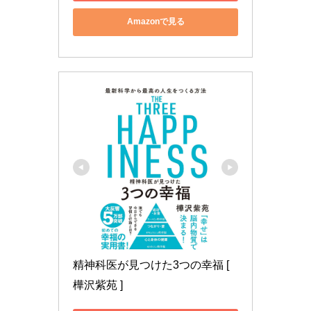
Amazonで見る
精神科医が見つけた3つの幸福 [ 
樺沢紫苑 ]