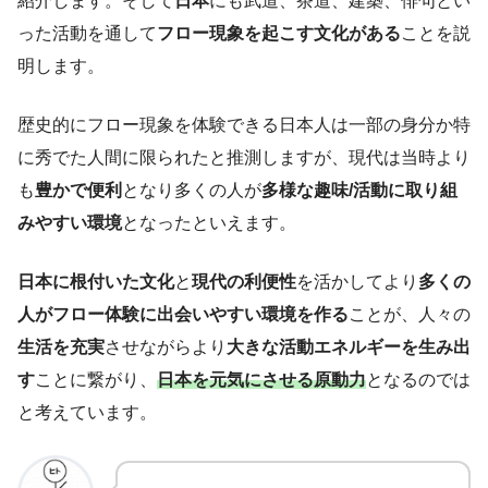
紹介します。そして
日本
にも武道、茶道、建築、俳句とい
った活動を通して
フロー現象を起こす文化がある
ことを説
明します。
歴史的にフロー現象を体験できる日本人は一部の身分か特
に秀でた人間に限られたと推測しますが、現代は当時より
も
豊かで便利
となり多くの人が
多様な趣味/活動に取り組
みやすい環境
となったといえます。
日本に根付いた文化
と
現代の利便性
を活かしてより
多くの
人がフロー体験に出会いやすい環境を作る
ことが、人々の
生活を充実
させながらより
大きな活動エネルギーを生み出
す
ことに繋がり、
日本を元気にさせる原動力
となるのでは
と考えています。