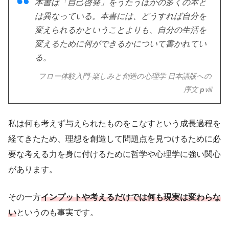
本書は「自己啓発」をうたうほかの多くの本と
は異なっている。本書には、どうすれば自分を
変えられるかということよりも、自分の生活を
変えるために何ができるかについて書かれてい
る。
フロー体験入門-楽しみと創造の心理学 日本語版への
序文
p
ⅷ
私は何も考えず与えられたものをこなすという成長過程を
経てきたため、理想を創造して問題点を見つけるために必
要な考える力を身に付けるために哲学や心理学に強い関心
があります。
その一方
インプットや考えるだけでは何も現実は変わらな
い
というのも事実です。