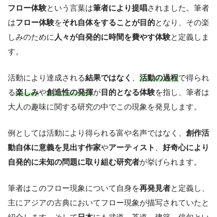
フロー体験
という言葉は
筆者により提唱
されました。筆者
は
フロー体験
を
それ自体をすることが目的
となり、その楽
しみのために
人々が自発的に時間を費やす体験
と定義しま
す。
活動により達成される
結果ではなく
、
活動の過程
で得られ
る
楽しみ
や
創造性の発揮
が
目的となる体験
を指し、筆者は
大人の趣味に関する研究の中でこの現象を発見します。
例としては活動により得られる富や名声ではなく、
創作活
動自体に意義を見出す作家
や
アーティスト
、
好奇心により
自発的に未知の問題に取り組む研究者
が挙げられます。
筆者はこのフロー現象について自身を
再発見者
と定義し、
主にアジアの古典においてフロー現象が描写されていたと