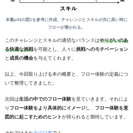
本書p43の図1を参考に作成、チャレンジとスキルが共に高い時に
フローが導かれる。
このチャレンジとスキルの適切なバランスは
やりがいのあ
る快適な挑戦
を可能とし、人々に
挑戦へのモチベーション
と
成長の機会
を与えてくれます。
以上、今回取り上げる本の概要と、フロー体験の定義につ
いて整理してきました。
次回は
生活の中でのフロー体験
を見ていきます。それによ
り
フロー体験をより具体的にイメージ
し、
フロー体験を意
図的に起こすためのヒント
が得られると期待しています。
それではまた
次の記事
で！