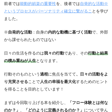
前者では
能動的娯楽の重要性
を、後者では
自発的な活動※
というプロセスがパーソナリティ確立に繋がるこ
とを学び
ました。
※
自発的な活動
：自身の
内的な動機に基づく活動
で、外部
から課せられたものではない
日々の生活を作るのは
我々の行動
であり、その
行動と結果
の積み重ねが人生
となります。
行動そのものという
過程
に焦点を当てて
、日々の活動をよ
り充実させる
ことで
人生の幸福を最大化
するためのヒント
を得ることを目的としています！
まずは今回取り上げる本を紹介し、
「フロー体験とは何な
のか？」
、
「どのように定義されるのか？」
について学ん