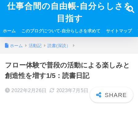
仕事合間の自由帳-自分らしさを
目指す
ホーム
このブログについて-自分らしさを求めて
サイトマップ
ホーム
活動記
読書(深読）
フロー体験で普段の活動による楽しみと
創造性を増す1/5：読書日記
2022年2月26日
2023年7月5日