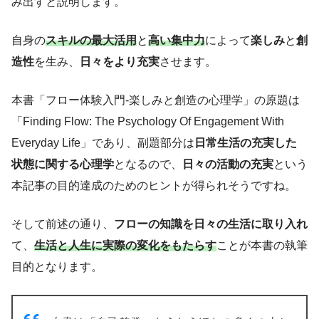
み出すと説明します。
自身の
スキルの最大活用
と
高い集中力
によって
楽しみ
と
創
造性
を生み、
日々をより充実
させます。
本書「フロー体験入門-楽しみと創造の心理学」の原題は
「Finding Flow: The Psychology Of Engagement With
Everyday Life」であり、副題部分は
日常生活の充実した
状態に関する心理学
となるので、
日々の活動の充実
という
本記事の目的達成のためのヒントが得られそうですね。
そして前述の通り、
フローの知識を日々の生活に取り入れ
て、
生活と人生に
実際の
変化をもたらす
ことが本書の執筆
目的となります。