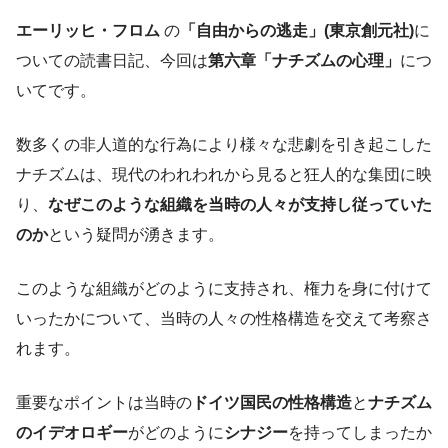
エーリッヒ・フロム
の
「自由からの逃走」(東京創元社)
に
ついての読書日記、今回は
第六章「ナチズムの心理」
につ
いてです。
数多くの非人道的な行為により様々な悲劇を引き起こした
ナチズムは、現代のわれわれから見ると狂人的な集団に映
り、
なぜこのような組織を当時の人々が支持し従っていた
のか
という疑問が湧きます。
このような組織がどのように支持され、権力を身に付けて
いったかについて、当時の人々の性格構造を交えて考察さ
れます。
重要なポイントは当時の
ドイツ国民の性格構造
と
ナチズム
のイデオロギー
がどのように
シナジー
を持ってしまったか