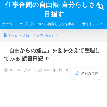
仕事合間の自由帳-自分らしさを
目指す
ホーム
このブログについて-自分らしさを求めて
サイトマップ
ホーム
活動記
読書(深読）
「自由からの逃走」を図を交えて整理し
てみる-読書日記_9
2022年1月23日
2022年2月19日