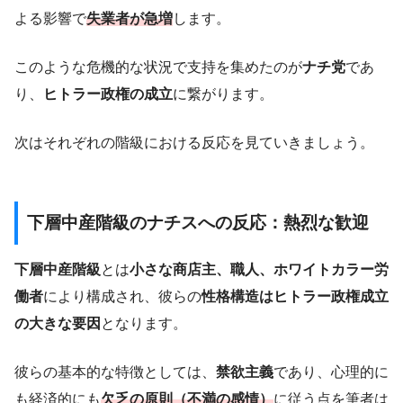
よる影響で
失業者が急増
します。
このような危機的な状況で支持を集めたのが
ナチ党
であ
り、
ヒトラー政権の成立
に繋がります。
次はそれぞれの階級における反応を見ていきましょう。
下層中産階級のナチスへの反応：熱烈な歓迎
下層中産階級
とは
小さな商店主、職人、ホワイトカラー労
働者
により構成され、彼らの
性格構造はヒトラー政権成立
の大きな要因
となります。
彼らの基本的な特徴としては、
禁欲主義
であり、心理的に
も経済的にも
欠乏の原則（不満の感情）
に従う点を筆者は