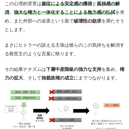
この心理的背景は
服従による安定感の獲得
と
孤独感の解
消
、
強大な権力と一体化することによる無力感の払拭
を求
め、また外部への迫害という面で
破壊性の欲求
を満たそう
とします。
まさにヒトラーの訴える主張は彼らのこの気持ちを解消す
る救世主のような言葉に映ります。
その結果ナチズムは
下層中産階級の強力な支持
を集め、
権
力の拡大
、そして
独裁政権の成立
にまでつながります。