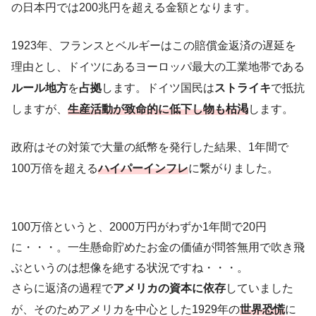
の日本円では200兆円を超える金額となります。
1923年、フランスとベルギーはこの賠償金返済の遅延を
理由とし、ドイツにあるヨーロッパ最大の工業地帯である
ルール地方
を
占拠
します。ドイツ国民は
ストライキ
で抵抗
しますが、
生産活動が致命的に低下し物も枯渇
します。
政府はその対策で大量の紙幣を発行した結果、1年間で
100万倍を超える
ハイパーインフレ
に繋がりました。
100万倍というと、2000万円がわずか1年間で20円
に・・・。一生懸命貯めたお金の価値が問答無用で吹き飛
ぶというのは想像を絶する状況ですね・・・。
さらに返済の過程で
アメリカの資本に依存
していました
が、そのためアメリカを中心とした1929年の
世界恐慌
に