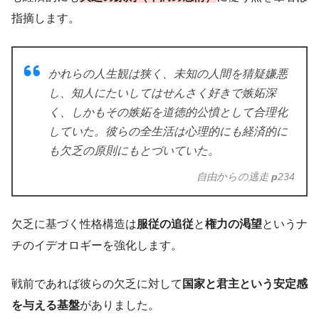
指摘します。
かれらの人生観は狭く、未知の人間を猜疑嫌悪
し、知人にたいしてはせんさく好きで嫉妬深
く、しかもその嫉妬を道徳的公憤として合理化
していた。彼らの全生活は心理的にも経済的に
も欠乏の原則にもとづいていた。
自由からの逃走
p
234
欠乏に基づく性格構造は
服従の追従
と
権力の渇望
というナ
チのイデオロギーを強化します。
戦前であれば彼らの欠乏に対して
国家と君主という安定感
を与える基盤
がありました。