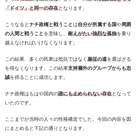
「ドイツ」と同一の存在
となります。
こうなると
ナチ政権と戦うこと
は
自分が所属する国
や
周囲
の人間と戦うこと
を意味し、
耐えがたい強烈な孤独
を乗り
越えなければいけなくなります。
この結果、多くの民衆は抵抗ではなく
服従の道
を選ばざる
を得なくなります。この結果
支持層外のグループからも忠
誠
を得ることに成功します。
ナチ政権はもはや国内の
誰にも止められない存在
となって
いたのです。
ここまでが当時の人々の性格構造でした。今回の内容を図
にまとめると下記の通りとなります。