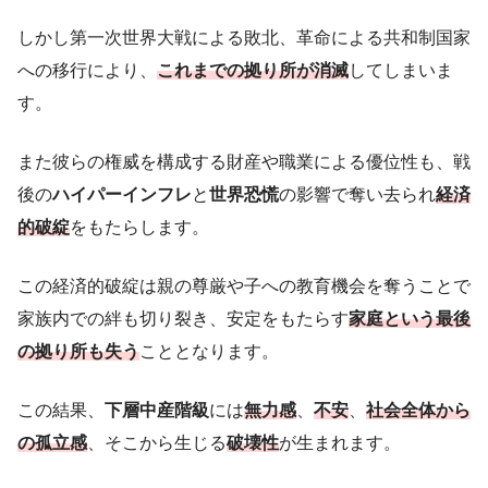
しかし第一次世界大戦による敗北、革命による共和制国家
への移行により、
これまでの拠り所が消滅
してしまいま
す。
また彼らの権威を構成する財産や職業による優位性も、戦
後の
ハイパーインフレ
と
世界恐慌
の影響で奪い去られ
経済
的破綻
をもたらします。
この経済的破綻は親の尊厳や子への教育機会を奪うことで
家族内での絆も切り裂き、安定をもたらす
家庭という最後
の拠り所も失う
こととなります。
この結果、
下層中産階級
には
無力感
、
不安
、
社会全体から
の孤立感
、そこから生じる
破壊性
が生まれます。