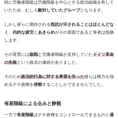
特に労働者階級は労働階級を中心とする政治組織を有して
いたため、むしろ
敵対していたグループ
となります。
しかし彼らに期待される
抵抗が示されることはほとんどな
く
、
内的な疲労
と
あきらめ
がその原因であると筆者は指摘
します。
その背景には
敗戦
と労働者階級が支持していた
ドイツ革命
の失敗
という敗北の連続がありました。
そのため
政治的行為に対する希望を失った
彼らは権力を強
めるナチ政権を
傍観
することしかできませんでした。
有産階級による企みと静観
一方で
有産階級
はナチ政権をコントロールできるものと
過