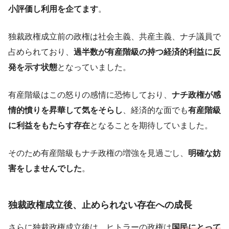
小評価し利用を企てます
。
独裁政権成立前の政権は社会主義、共産主義、ナチ議員で
占められており、
過半数が有産階級の持つ経済的利益に反
発を示す状態
となっていました。
有産階級はこの怒りの感情に恐怖しており、
ナチ政権が感
情的憤りを昇華して気をそらし
、経済的な面でも
有産階級
に利益をもたらす存在
となることを期待していました。
そのため有産階級もナチ政権の増強を見過ごし、
明確な妨
害をしませんでした
。
独裁政権成立後、止められない存在への成長
さらに独裁政権成立後は、ヒトラーの政権は
国民にとって