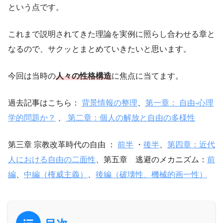
という点です。
これまで説明されてきた理論を実例に照らし合わせる章と
なるので、サクッとまとめていきたいと思います。
今回は当時の
人々の性格構造
に焦点に当てます。
過去記事はこちら：
背景情報の整理
、
第一章： 自由-心理
学的問題か？
、
第二章：個人の解放と自由の多様性
第三章 宗教改革時代の自由 ：
前半
・
後半
、
第四章：近代
人における自由の二面性
、第五章 逃避のメカニズム：
前
編
、
中編（権威主義）
、
後編（破壊性、機械的画一性）