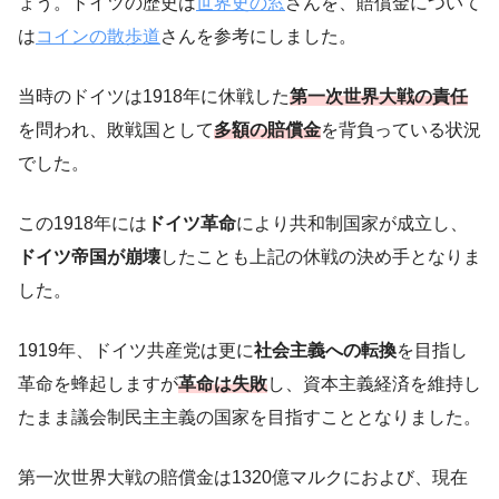
ょう。ドイツの歴史は
世界史の窓
さんを、賠償金について
は
コインの散歩道
さんを参考にしました。
当時のドイツは1918年に休戦した
第一次世界大戦の責任
を問われ、敗戦国として
多額の賠償金
を背負っている状況
でした。
この1918年には
ドイツ革命
により共和制国家が成立し、
ドイツ帝国が崩壊
したことも上記の休戦の決め手となりま
した。
1919年、ドイツ共産党は更に
社会主義への転換
を目指し
革命を蜂起しますが
革命は失敗
し、資本主義経済を維持し
たまま議会制民主主義の国家を目指すこととなりました。
第一次世界大戦の賠償金は1320億マルクにおよび、現在