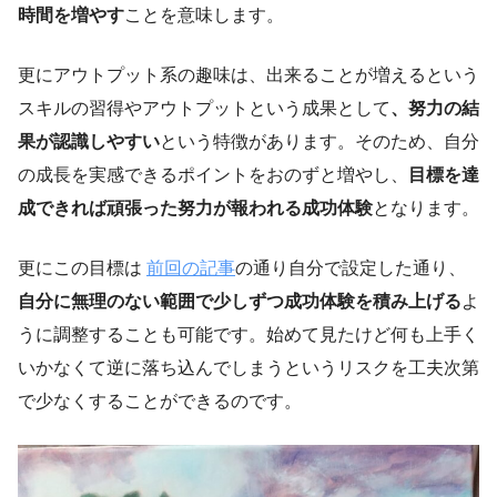
時間を増やす
ことを意味します。
更にアウトプット系の趣味は、出来ることが増えるという
スキルの習得やアウトプットという成果として
、努力の結
果が認識しやすい
という特徴があります。そのため、自分
の成長を実感できるポイントをおのずと増やし、
目標を達
成できれば頑張った努力が報われる成功体験
となります。
更にこの目標は
前回の記事
の通り自分で設定した通り、
自分に無理のない範囲で少しずつ成功体験を積み上げる
よ
うに調整することも可能です。始めて見たけど何も上手く
いかなくて逆に落ち込んでしまうというリスクを工夫次第
で少なくすることができるのです。