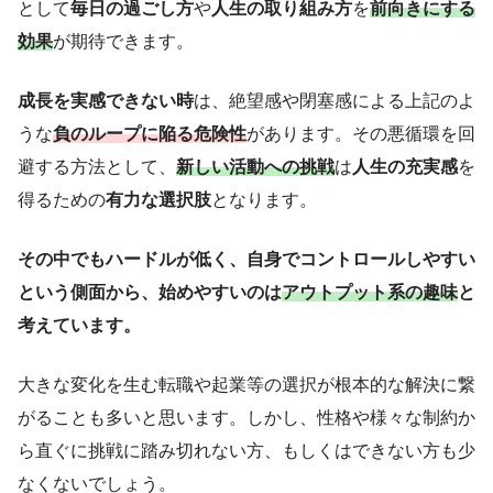
として
毎日の過ごし方
や
人生の取り組み方
を
前向きにする
効果
が期待できます。
成長を実感できない時
は、絶望感や閉塞感による上記のよ
うな
負のループに陥る危険性
があります。その悪循環を回
避する方法として、
新しい活動への挑戦
は
人生の充実感
を
得るための
有力な選択肢
となります。
その中でもハードルが低く、自身でコントロールしやすい
という側面から、始めやすいのは
アウトプット系の趣味
と
考えています。
大きな変化を生む転職や起業等の選択が根本的な解決に繋
がることも多いと思います。しかし、性格や様々な制約か
ら直ぐに挑戦に踏み切れない方、もしくはできない方も少
なくないでしょう。