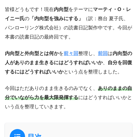
皆様どうもです！現在
内向型
をテーマに
マーティ・O・レ
イニー氏
の
「内向型を強みにする」
（訳：務台 夏子氏、
パンローリング株式会社）の読書日記製作中です。今回が
本書の読書日記の最終回です。
内向型と外向型とは何か
を
前々回
整理し、
前回
は
内向型の
人がありのまま生きるにはどうすればいいか
、
自分を回復
するにはどうすればいいか
という点を整理しました。
今回はただありのまま生きるのみでなく、
ありのままの自
分でいながら力を最大限発揮する
にはどうすればいいかと
いう点を整理していきます。