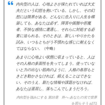
内向型の人は、心地よさが保たれていれば大丈
夫だという幻想を抱いている。しかし、その幻
想には限界がある。どんなに念入りに人生を構
築しても、あなたは必ず、障害や困難や邪魔
者、不快な感情に遭遇し、それらに対処する必
要に迫られる。そのときは、新しいやりかたを
試み、いつもとちがう不慣れな感じに耐えなく
てはならない。
（中略）
あまりに心地よい状態に収まっていると、人は
その人格の多面性を失ってしまう。使っていな
いと力の出ない筋肉のように、人格の各部もと
きどき動かさなければ、鍛えることはできな
い。そのうえ、新たな情報や課題がなければ、
あなたは退屈し、落ちこんでしまうだろう。
内向型を強みにする 第10章 外へ-あなたの光で世界
を照らそう p271