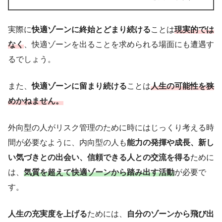
実際に
快適ゾーンに終始とどまり続ける
ことは
現実的では
なく
、快適ゾーンを出ることを求められる場面にも遭遇す
るでしょう。
また、
快適ゾーンに留まり続ける
ことは
人生の可能性を狭
め
かねません。
外向型の人がリスク管理のために時にはじっくり考える時
間が必要なように、内向型の人も
能力の発揮や成長、新し
い気づきとの出会い、信頼できる人との交流を得る
ために
は、
気質を超えて快適ゾーンから踏み出す活動
が必要で
す。
人生の充実度を上げる
ためには、
自分のゾーンから飛び出