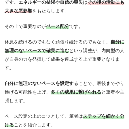
です。
エネルギーの枯渇
や
自信の喪失
は
その後の活動にも
大きな悪影響
をもたらします。
その上で重要なのが
ペース配分
です。
休息を続けるのでもなく頑張り続けるのでもなく、
自分に
無理のないペースで確実に進む
という調整が、内向型の人
が自身の力を発揮して成果を達成する上で重要となりま
す。
自分に無理のないペースを設定
することで、最後までやり
遂げる可能性を上げ、
多くの成果に繋げられる
と筆者や主
張します。
ペース設定の上のコツとして、筆者は
ステップを細かく分
ける
ことを紹介します。