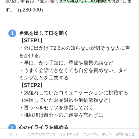
最後に筆者は下記の通り
外へ向かう7つの戦略
を紹介しま
す。（p280-300）
勇気を出して口を開く
【STEP1
】
・外に出かけて2,3人の知らない親切そうな人に声
をかける。
・早口、かつ手短に、季節や風景の話など
・うまく会話できなくても自分を責めない、タイ
ミングなどを工夫する
【STEP2】
・気後れしていたコミュニケーションに挑戦する
（保留していた返品対応や解約依頼など）
・言うべきセリフを練習しておく
・挑戦後は自分へのご褒美を忘れずに
心のイライラを鎮める
ロバート・クーパー博士提唱の
心を静める方法
を
ホーム
このブログについて-自分らしさを求めて
サイトマップ
プライバシーポリシー
お問い合わせ