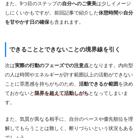
また、9つ目のステップの
自分へのご褒美
は少しイメージ
しにくいかもですが、前回記事で紹介した
休憩時間
や
自分
を甘やかす日の確保
も含まれます。
できることとできないことの境界線を引く
次は
実際の行動のフェーズでの注意点
となります。内向型
の人は時間やエネルギーが許す範囲以上の活動ができない
ことに罪悪感を持ちがちのため、
活動できるか範囲
を決め
ておかないと
限界を超えて活動しがち
となってしまいま
す。
また、気質が異なる相手に、自分のペースや優先順位を理
解してもらうことは難しく、断りづらいという状況もある
でしょう。