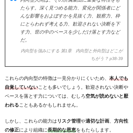
たらす。深く見つめる能力、変化が関係者にど
んな影響をおよぼすかを見抜く力、観察力、枠
にとらわれず考える力、歓迎されない決断を下
す力、世の中のペースを少しだけ落とす力など
だ。
内向型を強みにする 第1章 内向型と外向型はどこが
ちがう？ p38-39
これらの内向型の特徴は一見分かりにくいため、
本人でも
自覚していない
ことも多いでしょう。歓迎されない決断や
ペースを落とす力については、むしろ
空気が読めないと厭
われる
こともあるかもしれません。
しかし、これらの能力は
リスク管理
や
適切な計画
、
方向性
の修正
により組織に
長期的な恩恵
をもたらします。