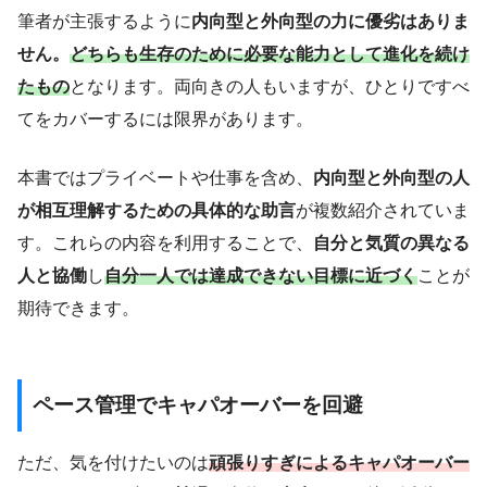
筆者が主張するように
内向型と外向型の力に優劣はありま
せん。
どちらも
生存のために
必要な能力として進化を続け
たもの
となります。両向きの人もいますが、ひとりですべ
てをカバーするには限界があります。
本書ではプライベートや仕事を含め、
内向型と外向型の人
が相互理解するための具体的な助言
が複数紹介されていま
す。これらの内容を利用することで、
自分と気質の異なる
人と協働
し
自分一人では達成できない目標に近づく
ことが
期待できます。
ペース管理でキャパオーバーを回避
ただ、気を付けたいのは
頑張りすぎによるキャパオーバー