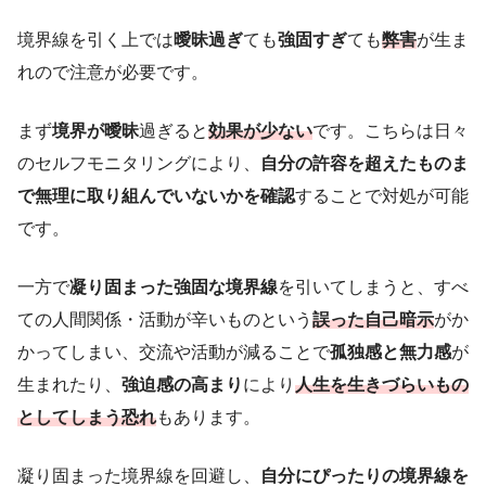
境界線を引く上では
曖昧過ぎ
ても
強固すぎ
ても
弊害
が生ま
れので注意が必要です。
まず
境界が曖昧
過ぎると
効果が少ない
です。こちらは日々
のセルフモニタリングにより、
自分の許容を超えたものま
で無理に取り組んでいないかを確認
することで対処が可能
です。
一方で
凝り固まった強固な境界線
を引いてしまうと、すべ
ての人間関係・活動が辛いものという
誤った自己暗示
がか
かってしまい、交流や活動が減ることで
孤独感と無力感
が
生まれたり、
強迫感の高まり
により
人生を生きづらいもの
としてしまう恐れ
もあります。
凝り固まった境界線を回避し、
自分にぴったりの境界線を