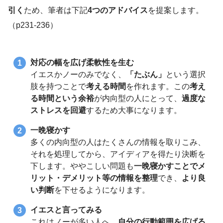
引く
ため、筆者は下記
4つのアドバイス
を提案します。
（p231-236）
対応の幅を広げ柔軟性を生む
イエスかノーのみでなく、
「たぶん」
という選択
肢を持つことで
考える時間
を作れます。この
考え
る時間という余裕
が内向型の人にとって、
過度な
ストレスを回避
するため大事になります。
一晩寝かす
多くの内向型の人はたくさんの情報を取りこみ、
それを処理してから、アイディアを得たり決断を
下します。ややこしい問題も
一晩寝かすことでメ
リット・デメリット等の情報を整理
でき、
より良
い判断
を下せるようになります。
イエスと言ってみる
これはノーが多い人へ、
自分の行動範囲を広げる