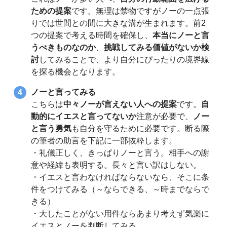
ための提案
です。無理は禁物ですがノーの一点張
りでは世間との間に大きな溝が生まれます。前2
つの提案で考える時間を確保し、
本当にノーと言
うべきものなのか
、
挑戦してみる価値がないか検
討
してみることで、より自分にぴったりの境界線
を探る機会となります。
ノーと言ってみる
こちらは
中々ノーが言えない人への提案
です。
自
動的にイエスと言ってないか
注意が必要で、
ノー
と言う勇気
も自分を守るために必要です。断る際
の筆者の助言を下記に一部抜粋します。
・礼儀正しく、きっぱりノーと言う。相手への謝
意や経緯も表明する。長々と言い訳はしない。
・イエスと言わなければならないなら、そこに条
件をつけてみる（～ならできる、～時までならで
きる）
・大したことがない用件ならあまり考えず気楽に
イエスとノーを判断してみる