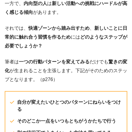
一方で、
内向型の人
は
新しい活動への挑戦にハードルが高
く感じる傾向
があります。
それでは、
快適ゾーンから踏み出すため
、
新しいことに日
常的に触れ合う習慣を作るため
には
どのようなステップが
必要でしょうか？
筆者は
一つの行動パターンを変えてみる
だけでも
驚きの変
化
が生まれることを主張します。下記がそのためのステッ
プとなります。（p276）
自分が変えたいひとつのパターンにねらいをつけ
る
そのどこか一点をいつもとちがうかたちで行う