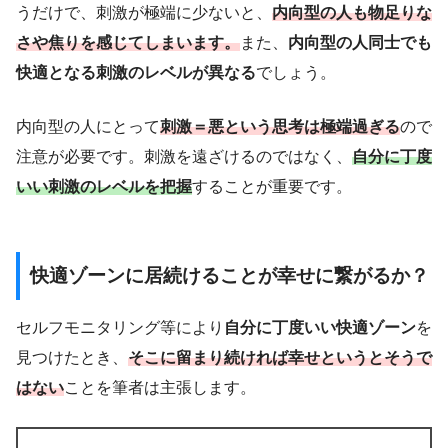
うだけで、刺激が極端に少ないと、
内向型の人も物足りな
さや焦りを感じてしまいます。
また、
内向型の人同士でも
快適となる刺激のレベルが異なる
でしょう。
内向型の人にとって
刺激＝悪という思考は極端過ぎる
ので
注意が必要です。刺激を遠ざけるのではなく、
自分に丁度
いい刺激のレベルを把握
することが重要です。
快適ゾーンに居続けることが幸せに繋がるか？
セルフモニタリング等により
自分に丁度いい快適ゾーン
を
見つけたとき、
そこに留まり続ければ幸せというとそうで
はない
ことを筆者は主張します。