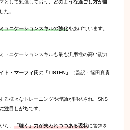
マとして勉強しており、
どのような過ごし方が自
した。
ミュニケーションスキルの強化
をあげています。
ミュニケーションスキルも最も汎用性の高い能力
イト・マーフィ氏
の
「LISTEN」
（監訳：篠田真貴
。
する様々なトレーニングや理論が開発され、SNS
に注目しがち
です。
がら、
「聴く」力が失われつつある現状
に警鐘を