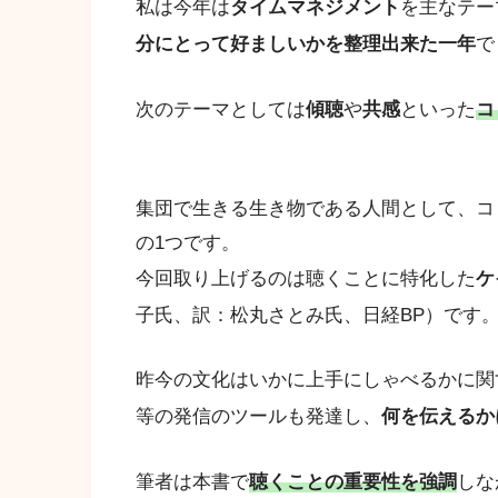
私は今年は
タイムマネジメント
を主なテー
分にとって好ましいかを整理出来た一年
で
次のテーマとしては
傾聴
や
共感
といった
コ
集団で生きる生き物である人間として、コ
の1つです。
今回取り上げるのは聴くことに特化した
ケ
子氏、訳：松丸さとみ氏、日経BP）です
昨今の文化はいかに上手にしゃべるかに関
等の発信のツールも発達し、
何を伝えるか
筆者は本書で
聴くことの重要性を強調
しな