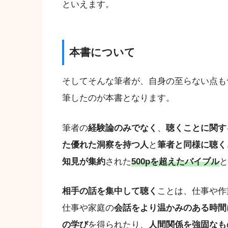
といえます。
本書について
そしてそんな筆者が、自身の至らない点も
筆したのが本書となります。
筆者の
経験論のみでなく
、
聴くことに関す
た優れた洞察を持つ人
と
筆者と同様に聴く
知見が集約
された
500pを超えたバイブル
と
相手の話を集中して聴く
ことは、仕事や作
仕事や家庭の
会話をより温かみのある時間
の学び
を得られたり、
人間関係を強固なも