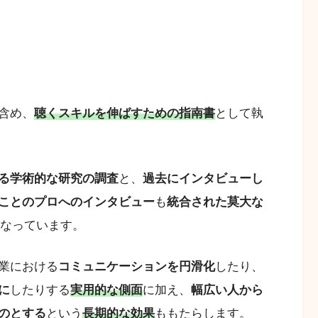
含め、
聴くスキルを伸ばすための指南書
として執
る学術的な研究の調査
と、
過去にインタビューし
ことのプロへのインタビュー
も
統合された莫大な
なっています。
業における
コミュニケーションを円滑化
したり、
に
したりする
実用的な側面
に加え、
幅広い人から
のとする
という
長期的な効果
ももたらします。